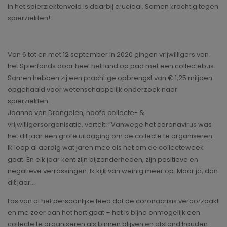
in het spierziektenveld is daarbij cruciaal. Samen krachtig tegen
spierziekten!
Van 6 tot en met 12 september in 2020 gingen vrijwilligers van
het Spierfonds door heel het land op pad met een collectebus.
Samen hebben zij een prachtige opbrengst van € 1,25 miljoen
opgehaald voor wetenschappelijk onderzoek naar
spierziekten.
Joanna van Drongelen, hoofd collecte- &
vrijwilligersorganisatie, vertelt: “Vanwege het coronavirus was
het dit jaar een grote uitdaging om de collecte te organiseren.
Ik loop al aardig wat jaren mee als het om de collecteweek
gaat. En elk jaar kent zijn bijzonderheden, zijn positieve en
negatieve verrassingen. Ik kijk van weinig meer op. Maar ja, dan
dit jaar…
Los van al het persoonlijke leed dat de coronacrisis veroorzaakt
en me zeer aan het hart gaat – het is bijna onmogelijk een
collecte te organiseren als binnen blijven en afstand houden