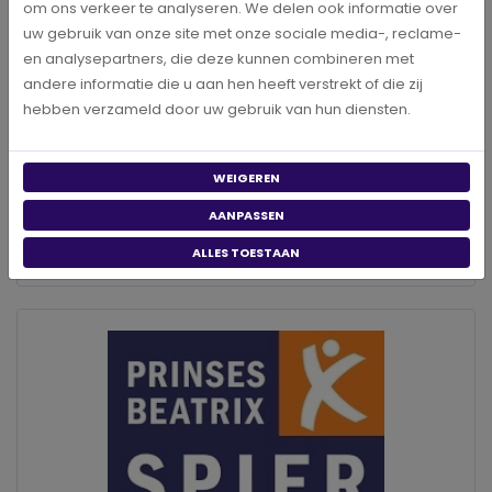
om ons verkeer te analyseren. We delen ook informatie over
Bert Vredeveld
uw gebruik van onze site met onze sociale media-, reclame-
en analysepartners, die deze kunnen combineren met
BERICHT DELEN
andere informatie die u aan hen heeft verstrekt of die zij
hebben verzameld door uw gebruik van hun diensten.
STEUN
WEIGEREN
DONEER
AANPASSEN
Donaties worden direct op rekening van de stichting
ALLES TOESTAAN
bijgeschreven