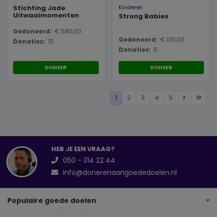
Stichting Jade
Kinderen
Uitwaaimomenten
Strong Babies
Gedoneerd:
€ 580,00
Gedoneerd:
€ 130,00
Donaties:
15
Donaties:
5
DONEER
DONEER
1
2
3
4
5
HEB JE EEN VRAAG?
050 - 314 22 44
info@donerenaangoededoelen.nl
Populaire goede doelen