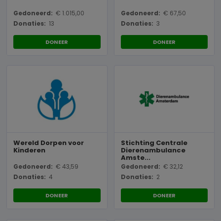
Gedoneerd:
€ 1.015,00
Gedoneerd:
€ 67,50
Donaties:
13
Donaties:
3
DONEER
DONEER
Wereld Dorpen voor
Stichting Centrale
Kinderen
Dierenambulance
Amste...
Gedoneerd:
€ 43,59
Gedoneerd:
€ 32,12
Donaties:
4
Donaties:
2
DONEER
DONEER