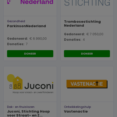
Gezondheid
Trombosestichting
Nederland
ParkinsonNederland
Gedoneerd:
€ 7.050,00
Gedoneerd:
€ 6.990,00
Donaties:
4
Donaties:
7
DONEER
DONEER
Dak- en thuislozen
Ontwikkelingshulp
Juconi, Stichting Hoop
Vastenactie
voor Straat- en Z...