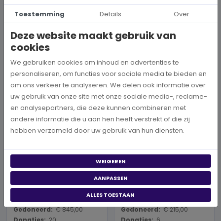
Toestemming
Details
Over
Bijbelvereniging
Armen
Fonds Bijzondere Noden
Rotterdam
Deze website maakt gebruik van
Gedoneerd:
€ 845,95
cookies
Gedoneerd:
€ 925,00
Donaties:
15
Donaties:
21
We gebruiken cookies om inhoud en advertenties te
personaliseren, om functies voor sociale media te bieden en
DONEER
DONEER
om ons verkeer te analyseren. We delen ook informatie over
uw gebruik van onze site met onze sociale media-, reclame-
en analysepartners, die deze kunnen combineren met
andere informatie die u aan hen heeft verstrekt of die zij
hebben verzameld door uw gebruik van hun diensten.
WEIGEREN
Dieren
Dieren
AANPASSEN
Stichting Zwerfkatten
Stichting Nationale
Dierenzorg Wassenaar
ALLES TOESTAAN
Gedoneerd:
€ 845,00
Gedoneerd:
€ 215,00
Donaties:
20
Donaties:
6