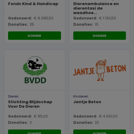
Fonds Kind & Handicap
Dierenambulance en
dierentaxi de
waadhoe...
Gedoneerd:
€ 8.085,50
Gedoneerd:
€ 1.130,50
Donaties:
35
Donaties:
15
DONEER
DONEER
Dieren
Kinderen
Stichting Blijdschap
Jantje Beton
Voor De Dieren
Gedoneerd:
€ 85,00
Gedoneerd:
€ 4.661,00
Donaties:
3
Donaties:
32
DONEER
DONEER