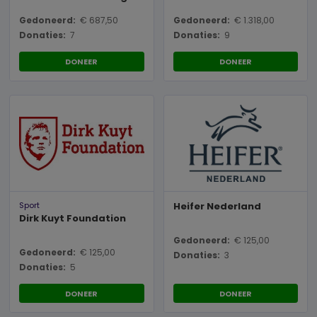
Gedoneerd:
€ 687,50
Gedoneerd:
€ 1.318,00
Donaties:
7
Donaties:
9
DONEER
DONEER
Sport
Heifer Nederland
Dirk Kuyt Foundation
Gedoneerd:
€ 125,00
Gedoneerd:
€ 125,00
Donaties:
3
Donaties:
5
DONEER
DONEER