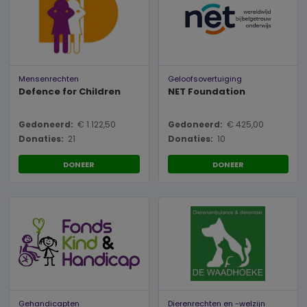
Mensenrechten
Geloofsovertuiging
Defence for Children
NET Foundation
Gedoneerd:
€ 1.122,50
Gedoneerd:
€ 425,00
Donaties:
21
Donaties:
10
DONEER
DONEER
Gehandicapten
Dierenrechten en -welzijn