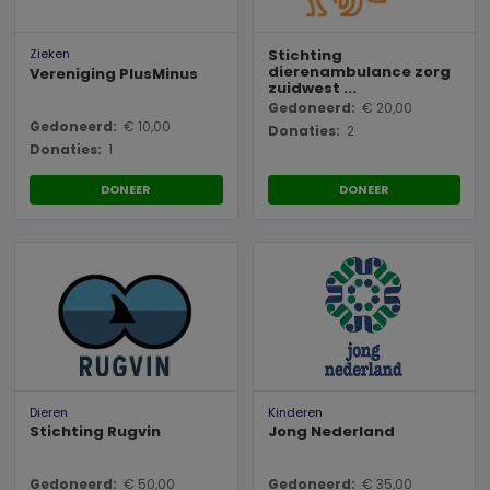
Zieken
Stichting
dierenambulance zorg
Vereniging PlusMinus
zuidwest ...
Gedoneerd:
€ 20,00
Gedoneerd:
€ 10,00
Donaties:
2
Donaties:
1
DONEER
DONEER
Dieren
Kinderen
Stichting Rugvin
Jong Nederland
Gedoneerd:
€ 50,00
Gedoneerd:
€ 35,00