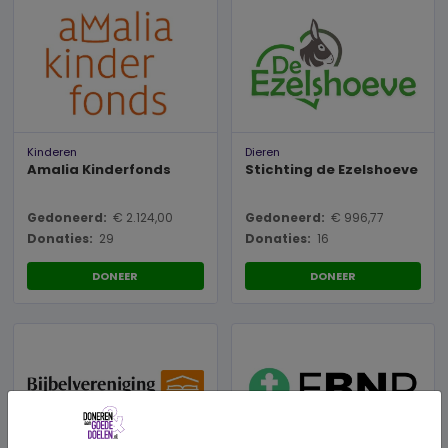
Kinderen
Dieren
Amalia Kinderfonds
Stichting de Ezelshoeve
Gedoneerd:
€ 2.124,00
Gedoneerd:
€ 996,77
Donaties:
29
Donaties:
16
DONEER
DONEER