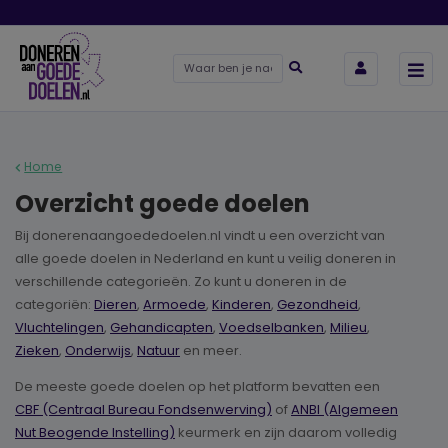
Home
Overzicht goede doelen
Bij donerenaangoededoelen.nl vindt u een overzicht van
alle goede doelen in Nederland en kunt u veilig doneren in
verschillende categorieën. Zo kunt u doneren in de
categoriën:
Dieren
,
Armoede
,
Kinderen
,
Gezondheid
,
Vluchtelingen
,
Gehandicapten
,
Voedselbanken
,
Milieu
,
Zieken
,
Onderwijs
,
Natuur
en meer.
De meeste goede doelen op het platform bevatten een
CBF (Centraal Bureau Fondsenwerving)
of
ANBI (Algemeen
Nut Beogende Instelling)
keurmerk en zijn daarom volledig