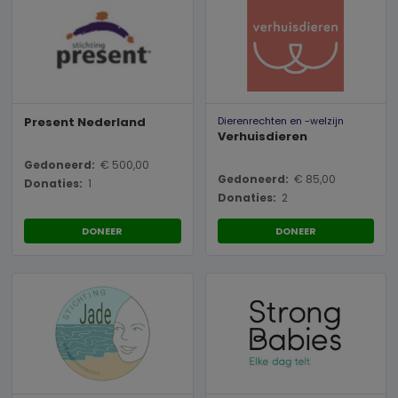
Present Nederland
Dierenrechten en -welzijn
Verhuisdieren
Gedoneerd:
€ 500,00
Gedoneerd:
€ 85,00
Donaties:
1
Donaties:
2
DONEER
DONEER