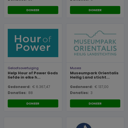
DONEER
DONEER
Geloofsovertuiging
Musea
Help Hour of Power Gods
Museumpark Orientalis
liefde in elke h...
Heilig Land sticht...
Gedoneerd:
€ 6.367,47
Gedoneerd:
€ 137,00
Donaties:
88
Donaties:
3
DONEER
DONEER