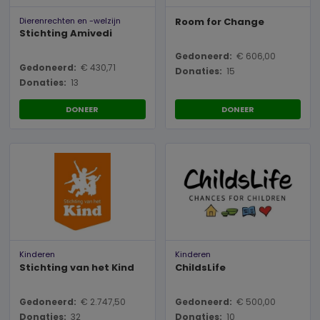
Dierenrechten en -welzijn
Room for Change
Stichting Amivedi
Gedoneerd:
€ 606,00
Gedoneerd:
€ 430,71
Donaties:
15
Donaties:
13
DONEER
DONEER
Kinderen
Kinderen
Stichting van het Kind
ChildsLife
Gedoneerd:
€ 2.747,50
Gedoneerd:
€ 500,00
Donaties:
32
Donaties:
10