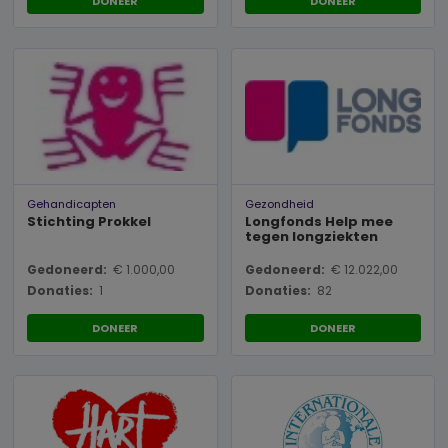
DONEER
DONEER
Gehandicapten
Gezondheid
Stichting Prokkel
Longfonds Help mee
tegen longziekten
Gedoneerd:
€ 1.000,00
Gedoneerd:
€ 12.022,00
Donaties:
1
Donaties:
82
DONEER
DONEER