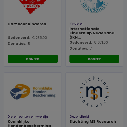
Hart voor Kinderen
Kinderen
Internationale
Kinderhulp Nederland
(IKN...
Gedoneerd:
€ 235,00
Gedoneerd:
€ 671,00
Donaties:
5
Donaties:
7
DONEER
DONEER
Dierenrechten en -welzijn
Gezondheid
Koninklijke
Stichting MS Research
Hondenbescherming