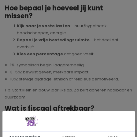
Hoe bepaal je hoeveel jij kunt
missen?
Kijk naar je vaste lasten
– huur/hypotheek,
boodschappen, energie.
Bepaal je vrije bestedingsruimte
– het deel dat
overblijft.
Kies een percentage
dat goed voelt:
1%: symbolisch begin, laagdrempelig.
3–5%: bewust geven, merkbare impact.
10%: stevige bijdrage, ethisch of religieus gemotiveerd.
Tip: Start klein en bouw jaarlijks op. Zo blijft doneren haalbaar en
duurzaam.
Wat is fiscaal aftrekbaar?
Donaties aan een ANBI-erkend goed doel zijn vaak aftrekbaar
bij de belasting.
Er zijn twee manieren: