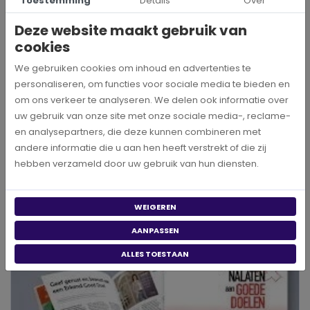
Toestemming
Details
Over
Eenmalige giften:
aftrekbaar boven 1% van je
Deze website maakt gebruik van
verzamelinkomen (min. €60).
cookies
Periodieke giften (min. 5 jaar):
volledig aftrekbaar, zonder
drempel.
We gebruiken cookies om inhoud en advertenties te
personaliseren, om functies voor sociale media te bieden en
Check via
of jouw doel een erkende ANBI is.
CHECK HIER
om ons verkeer te analyseren. We delen ook informatie over
Start vandaag nog met doneren
uw gebruik van onze site met onze sociale media-, reclame-
en analysepartners, die deze kunnen combineren met
Wil je berekenen hoeveel jij kunt geven of een goed doel kiezen
andere informatie die u aan hen heeft verstrekt of die zij
dat bij je past?
hebben verzameld door uw gebruik van hun diensten.
Gebruik onze donatiecalculator of bekijk de lijst met goede
doelen per thema.
WEIGEREN
BEKIJK ALLE GOEDE DOELEN
AANPASSEN
ALLES TOESTAAN