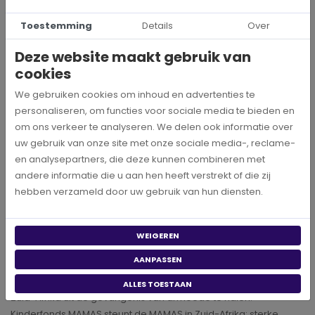
Loterij, voegt hieraan toe: “De samenwerking met Kinderfonds
MAMAS is een prachtig voorbeeld van hoe onze deelnemers
Toestemming
Details
Over
het verschil maken. Het werk van de MAMAS in Zuid-Afrika is van
grote waarde en wij geloven in hun missie om de toekomst van
Deze website maakt gebruik van
tienduizenden kwetsbare kinderen te verbeteren. Deze
cookies
verlenging is het bewijs van onze lange en sterke
We gebruiken cookies om inhoud en advertenties te
samenwerking.”
personaliseren, om functies voor sociale media te bieden en
om ons verkeer te analyseren. We delen ook informatie over
*Voor 6 euro per maand kunnen de MAMAS één kind de
uw gebruik van onze site met onze sociale media-, reclame-
liefdevolle aandacht, gezonde voeding, onderwijs en veiligheid
en analysepartners, die deze kunnen combineren met
bieden om uit de gevangenis van armoede te ontsnappen. Met
andere informatie die u aan hen heeft verstrekt of die zij
de jaarlijkse gift van 500.000 kunnen de MAMAS vijf jaar lang
hebben verzameld door uw gebruik van hun diensten.
6.944 kinderen elke dag steunen.
--
WEIGEREN
Over Kinderfonds MAMAS
AANPASSEN
Kinderfonds MAMAS is 25 jaar geleden opgericht op persoonlijk
verzoek van Nelson Mandela, met als missie om alle kinderen in
ALLES TOESTAAN
Zuid-Afrika uit de gevangenis van armoede te halen.
Kinderfonds MAMAS steunt de MAMAS in Zuid-Afrika: sterke,