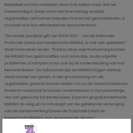
flexibiliteit om hun middelen daar in te zetten waar dat het
meest nodig is. Deze vorm van financiering, waarbij
organisaties zelf kunnen bepalen hoe ze het geld besteden, is
cruciaal voor hun effectiviteit en duurzaamheid.”
“De royale jaarlijkse gift van €500.000,- van de Nationale
Postcode Loterij aan Kinderfonds MAMAS, is ook niet-gelabeld.”
Gaat Verboeket verder. “Dankzij deze vrije financiering kunnen
de MAMAS hun geld inzetten voor innovatie, acute urgente
problemen of rampen maar ook bij de ondersteuning van hun
kernactiviteiten. De autonomie die de MAMAS krijgen dankzij
deze manier van geven, is van groot belang om de
organisaties goed te kunnen leiden om zo de meest kwetsbare
kinderen maximaal te kunnen ondersteunen in hun jarenlange
reis van geboorte tot eerste baan. Daarom ging bij Kinderfonds
MAMAS de vlag uit na ontvangst van de getekende verlenging
van de samenwerking tussen de Postcode Loterij en
Kinderfonds MAMAS voor de komende vijf jaar.”
Marieke Rodenhuis, Hoofd Goede Doelen bij de Postcode