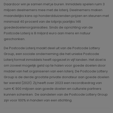
Daardoor win je samen met je buren. Inmiddels spelen ruim 3
miljoen deelnemers mee met de loterij. Deelnemers maken
maandelijks kans op honderdduizenden prijzen en steunen met
minimaal 40 procent van de lotprijs jaarlijks 146
goededoelenorganisaties. Sinds de oprichting van de
Postcode Loterij is 8 miljard euro aan mens en natuur
geschonken.
De Postcode Loterij maakt deel uit van de Postcode Lottery
Group, een sociale onderneming die het unieke Postcode
Loterij format inmiddels heeft opgezet in vijf landen. Het doel is
om zoveel mogelijk geld op te halen voor goede doelen door
middel van het organiseren van een loterij. De Postcode Lottery
Group is de derde grootste private donateur aan goede doelen
ter wereld (2021). Zij heeft over 2023 een recordbedrag van
ruim € 900 miljoen aan goede doelen en culturele partners
kunnen schenken. De aandelen van de Postcode Lottery Group
zijn voor 100% in handen van een stichting.