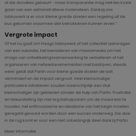
al die donaties gebeurt - maar transparantie mag niet ten koste
gaan van een administratieve molensteen. Dankzij ons
lobbywerk is er voor kleine goede doelen een regeling uit de
bus gekomen waarmee alle betrokkenen kunnen leven.”
Vergrote impact
Of het nu gaat om Haags lobbywerk of het collectief aanvragen
van een subsidie, het benaderen van massamedia om het
imago van ontwikkelingssamenwerking te verbeteren of het
organiseren van netwerkevenementen met bedrijven, steeds
weer geldt dat Partin voor kleine goede doelen de last
vermindert en de impact vergroot. Veel kleinschalige
particuliere initiatieven zouden waarschijnlijk een stuk
kleinschaliger zijn gebleven zónder de hulp van Partin. Frustratie
en teleurstelling zijn niet erg behulpzaam om de moed erin te
houden; het enthousiasme en idealisme van het begin moeten
geregeld gevoed worden door een succes onderweg. Die duw
in de rug komt er voor een niet onbelangrijk deel dankzij Partin.
Meer informatie