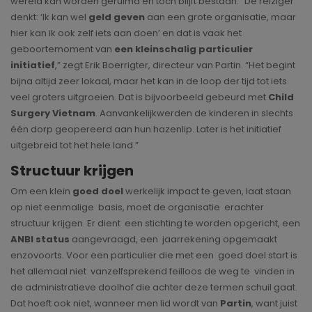
wereld kan worden geruimd en toch blijft bestaan. “De reiziger
denkt: ‘Ik kan wel
geld geven
aan een grote organisatie, maar
hier kan ik ook zelf iets aan doen’ en dat is vaak het
geboortemoment van
een kleinschalig particulier
initiatief
,” zegt Erik Boerrigter, directeur van Partin. “Het begint
bijna altijd zeer lokaal, maar het kan in de loop der tijd tot iets
veel groters uitgroeien. Dat is bijvoorbeeld gebeurd met
Child
Surgery Vietnam
. Aanvankelijkwerden de kinderen in slechts
één dorp geopereerd aan hun hazenlip. Later is het initiatief
uitgebreid tot het hele land.”
Structuur krijgen
Om een klein
goed doel
werkelijk impact te geven, laat staan
op niet eenmalige basis, moet de organisatie erachter
structuur krijgen. Er dient een stichting te worden opgericht, een
ANBI status
aangevraagd, een jaarrekening opgemaakt
enzovoorts. Voor een particulier die met een goed doel start is
het allemaal niet vanzelfsprekend feilloos de weg te vinden in
de administratieve doolhof die achter deze termen schuil gaat.
Dat hoeft ook niet, wanneer men lid wordt van
Partin
, want juist