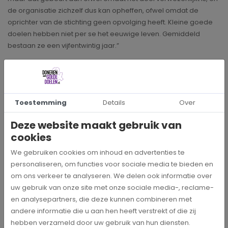
de organisatie zichzelf dus kan opheffen, ofwel omdat de
oprichter van de stichting geen opvolging heeft. Kleine goede
doelen hebben niet per se het eeuwige leven. Gemiddeld
bestaan ze een vijfentwintig jaar.”
‘Partin-dag’
De dienstverlening van Partin is breed maar er wordt variabel
Toestemming
Details
Over
gebruik van gemaakt. Er zijn leden die werkelijk alle tools en
hulpmiddelen gebruiken en er zijn er ook die dat maar
Deze website maakt gebruik van
spaarzaam doen. Toch verhogen kleine goede doelen
cookies
aantoonbaar hun bereik en effectiviteit door optimaal te profi
We gebruiken cookies om inhoud en advertenties te
teren van de mogelijkheden die de brancheorganisatie haar
personaliseren, om functies voor sociale media te bieden en
leden biedt. Zo organiseert ze elk jaar een
‘Partin- Dag’
om ons verkeer te analyseren. We delen ook informatie over
waarop leden via workshops en lezingen hun kennis met elkaar
uw gebruik van onze site met onze sociale media-, reclame-
kunnen delen. Niet zelden ontstaan hieruit
en analysepartners, die deze kunnen combineren met
samenwerkingsverbanden die het realiseren van de
andere informatie die u aan hen heeft verstrekt of die zij
doelstellingen een stuk makkelijker maken. Partin biedt ook
hebben verzameld door uw gebruik van hun diensten.
directe financiële voordelen, zoals 5% korting op