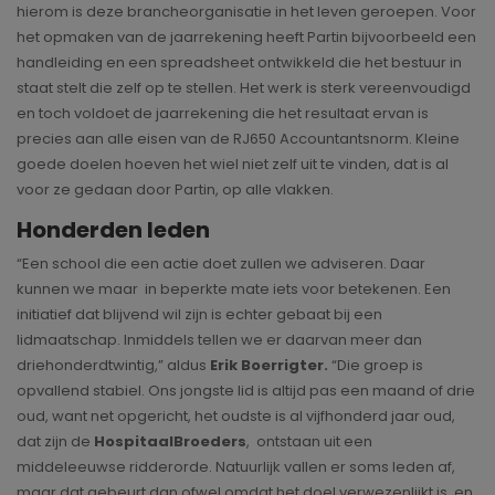
hierom is deze brancheorganisatie in het leven geroepen. Voor
het opmaken van de jaarrekening heeft Partin bijvoorbeeld een
handleiding en een spreadsheet ontwikkeld die het bestuur in
staat stelt die zelf op te stellen. Het werk is sterk vereenvoudigd
en toch voldoet de jaarrekening die het resultaat ervan is
precies aan alle eisen van de RJ650 Accountantsnorm. Kleine
goede doelen hoeven het wiel niet zelf uit te vinden, dat is al
voor ze gedaan door Partin, op alle vlakken.
Honderden leden
“Een school die een actie doet zullen we adviseren. Daar
kunnen we maar in beperkte mate iets voor betekenen. Een
initiatief dat blijvend wil zijn is echter gebaat bij een
lidmaatschap. Inmiddels tellen we er daarvan meer dan
driehonderdtwintig,” aldus
Erik Boerrigter.
“Die groep is
opvallend stabiel. Ons jongste lid is altijd pas een maand of drie
oud, want net opgericht, het oudste is al vijfhonderd jaar oud,
dat zijn de
HospitaalBroeders
, ontstaan uit een
middeleeuwse ridderorde. Natuurlijk vallen er soms leden af,
maar dat gebeurt dan ofwel omdat het doel verwezenlijkt is, en