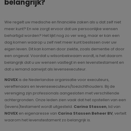
belangrijk?
Wie regelt uw medische en financiële zaken als u dat zelf niet
meer kunt? En wie zorgt ervoor dat uw persoonlijke wensen
behartigd worden? Het lijkt nog zo ver weg, maar er kan een
dag komen waarop u zelf niet meer kunt beslissen over uw
eigen leven. Dit kan komen door ziekte, zoals dementie of door
een ongeval. Voordat u wilsonbekwaam wordt, is het daarom
belangrijk dat u uw wensen vastlegt in een levenstestament en
dat u iemand aanwijst als levensexecuteur.
NOVEX
is de Nederlandse organisatie voor executeurs,
vereffenaars en levensexecuteurs/toezichthouders. Bij de
vereniging zijn professionals aangesloten met verschillende
achtergronden. Onze leden zien vaak dat het opstellen van een
(levens)testament wordt uitgesteld.
Carina Stassen
, lid van
NOVEX
en eigenaresse van
Carina Stassen Beheer BV
, vertelt
waarom het levenstestament zo belangrijk is.