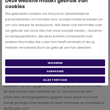
Deze website maakt gebruik van
worden. Daarom is het belangrijk om je wensen vast te leggen”,
cookies
vertelt Carina.
We gebruiken cookies om inhoud en advertenties te
personaliseren, om functies voor sociale media te bieden en
Voorbereid op de toekomst
om ons verkeer te analyseren. We delen ook informatie over
uw gebruik van onze site met onze sociale media-, reclame-
en analysepartners, die deze kunnen combineren met
Carina zorgt al 15 jaar voor een cliënte. ‘’Vijftien jaar geleden
andere informatie die u aan hen heeft verstrekt of die zij
begon ik voor haar te werken. Haar zoon woonde in het
hebben verzameld door uw gebruik van hun diensten.
buitenland en haar twee zussen waren ook al op leeftijd. Toen
ze ziek werd en van de trap viel had zij verzorging nodig. De
WEIGEREN
technologie van nu was voor haar te ingewikkeld. Daarom heeft
haar zoon gevraagd of ik haar kon helpen en af en toe op
AANPASSEN
bezoek kon gaan. Het levenstestament bestond destijds nog
ALLES TOESTAAN
niet. We hebben daarom een notariële volmacht laten
opstellen. Op een gegeven moment ging het slecht met haar
en was de kans op overlijden groot. Ze is toen naar een
particulier verzorgingstehuis gegaan waar goed voor haar
wordt gezorgd. Daar knapte ze weer helemaal op. Inmiddels is
ze 103 jaar oud.”