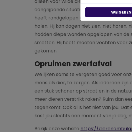
alleen voor wilde dieren, maar ook voor h
aangrijpende situaties die ik heb meegema
WEIGEREN
heeft rondgelopen met zijn kop in een blikje
halen. Hij kon dagen niet zien, niet horen,
hadden diepe wonden opgelopen van de sc
smetten. Hij heeft moeten vechten voor zij
gekomen.
Opruimen zwerfafval
We lijken soms te vergeten goed voor o
mens als dier, te zorgen. Als iedereen zijn e
een stuk schoner op straat en in de natuu
meer dieren verstrikt raken? Ruim dan ee
tegenkomt. Ook al is het niet van jou. Dat
kost jou slechts een moment van je dag, m
Bekijk onze website
https://dierenambula