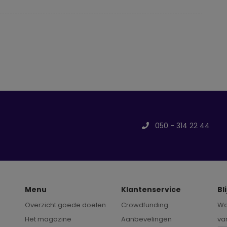
050 - 314 22 44
Menu
Klantenservice
Bl
Overzicht goede doelen
Crowdfunding
Wo
Het magazine
Aanbevelingen
va