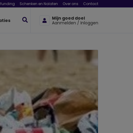
funding
Schenken en Nalaten
Over ons
Contact
Mijn goed doel
aties
Aanmelden / Inloggen