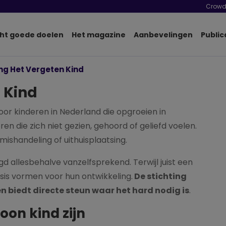
Crowd
ht goede doelen
Het magazine
Aanbevelingen
Public
ing Het Vergeten Kind
 Kind
voor kinderen in Nederland die opgroeien in
eren die zich niet gezien, gehoord of geliefd voelen.
ishandeling of uithuisplaatsing.
d allesbehalve vanzelfsprekend. Terwijl juist een
basis vormen voor hun ontwikkeling.
De stichting
én biedt directe steun waar het hard nodig is
.
on kind zijn