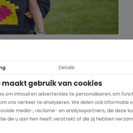
 een stem
n Kind help je mee aan het doorbreken van stil
 kinderen sterker maken, nieuwe kansen creëren en
ng
Details
eid en praktijk.
 maakt gebruik van cookies
inderen die onzichtbaar zijn geworden – maar nooit
s om inhoud en advertenties te personaliseren, om funct
om ons verkeer te analyseren. We delen ook informatie 
sociale media-, reclame- en analysepartners, die deze 
ie die u aan hen heeft verstrekt of die zij hebben verza