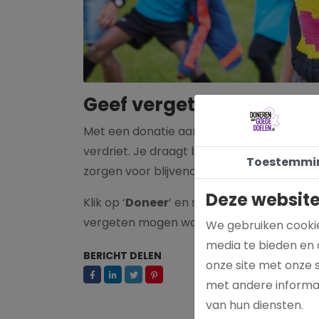
Geef vergeten kinderen
Met een donatie aan Stichting Het Vergete
verdriet. Je draagt bij aan projecten die
Toestemmi
zorgen voor blijvende veranderingen in bel
Deze website
Klik op ‘
Doneer
’ en steun de strijd voor k
vergeten mogen worden.
We gebruiken cookie
media te bieden en 
BERICHT DELEN
onze site met onze 
met andere informat
van hun diensten.