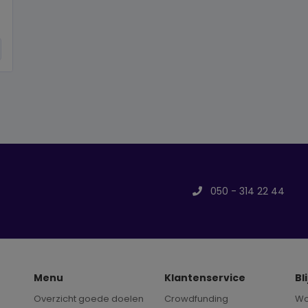
050 - 314 22 44
Menu
Klantenservice
Bl
Overzicht goede doelen
Crowdfunding
Wo