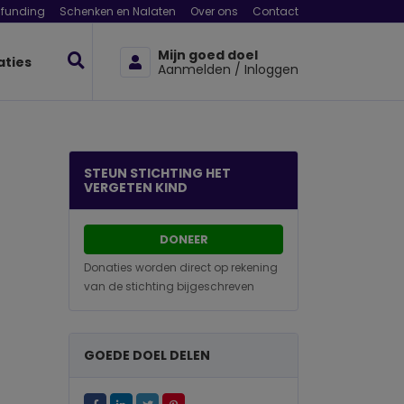
funding
Schenken en Nalaten
Over ons
Contact
Mijn goed doel
aties
Aanmelden / Inloggen
STEUN STICHTING HET
VERGETEN KIND
DONEER
Donaties worden direct op rekening
van de stichting bijgeschreven
GOEDE DOEL DELEN