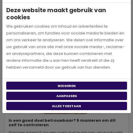
wereld, neem je een prachtig besluit. Jouw donatie kan het ve...
Deze website maakt gebruik van
cookies
BEKIJK MEER
We gebruiken cookies om inhoud en advertenties te
personaliseren, om functies voor sociale media te bieden en
om ons verkeer te analyseren. We delen ook informatie over
uw gebruik van onze site met onze sociale media-, reclame-
en analysepartners, die deze kunnen combineren met
andere informatie die u aan hen heeft verstrekt of die zij
hebben verzameld door uw gebruik van hun diensten.
WEIGEREN
AANPASSEN
ALLES TOESTAAN
Is een goed doel betrouwbaar? 5 manieren om dit
zelf te controleren
Wanneer je besluit om een goed doel te steunen, wil je natuurlijk