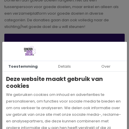
Doneren aan goede doelen fungeert niet als een
tussenpersoon voor goede doelen, maar enkel en alleen als
een verzamelplatform voor goede doelen in diverse
categoriën. De donaties gaan dan ook volledig naar de
stichting/het goede doel die u wilt steunen!
Direct doneren?
Maak eenvoudig en simpel een eenmalige donatie
Toestemming
Details
Over
DIRECT DONEREN
Deze website maakt gebruik van
Voordelen van doneren via Doneren aan goede doelen? Alle
cookies
online betaalmogelijkheden zijn beschikbaar, geen
We gebruiken cookies om inhoud en advertenties te
tussenpersoon en niet verbonden aan automatische
personaliseren, om functies voor sociale media te bieden en
afschrijvingen. Eenmalig dus!
om ons verkeer te analyseren. We delen ook informatie over
uw gebruik van onze site met onze sociale media-, reclame-
Eenvoudig en veilig online doneren
en analysepartners, die deze kunnen combineren met
Geen extra kosten bij donaties
andere informatie die u aan hen heeft verstrekt of die zij
Rechtstreeks doneren aan de stichting of het fonds