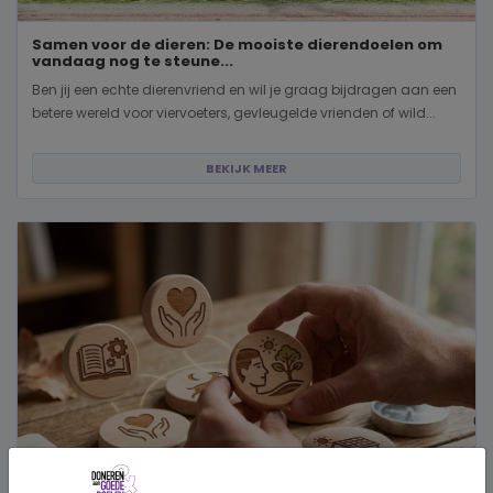
Samen voor de dieren: De mooiste dierendoelen om
vandaag nog te steune...
Ben jij een echte dierenvriend en wil je graag bijdragen aan een
betere wereld voor viervoeters, gevleugelde vrienden of wild...
BEKIJK MEER