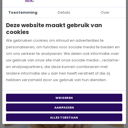
Toestemming
Details
Over
Hoe kies je een goed doel dat écht bij je past?
Deze website maakt gebruik van
Wanneer je besluit om een steentje bij te dragen aan een betere
cookies
wereld, neem je een prachtig besluit. Jouw donatie kan het ve...
We gebruiken cookies om inhoud en advertenties te
personaliseren, om functies voor sociale media te bieden en
BEKIJK MEER
om ons verkeer te analyseren. We delen ook informatie over
uw gebruik van onze site met onze sociale media-, reclame-
en analysepartners, die deze kunnen combineren met
andere informatie die u aan hen heeft verstrekt of die zij
hebben verzameld door uw gebruik van hun diensten.
WEIGEREN
AANPASSEN
ALLES TOESTAAN