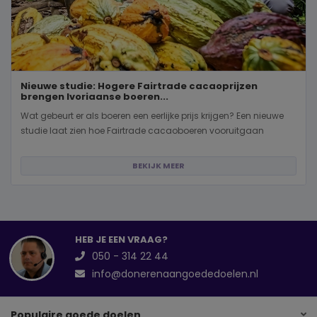
Nieuwe studie: Hogere Fairtrade cacaoprijzen
brengen Ivoriaanse boeren...
Wat gebeurt er als boeren een eerlijke prijs krijgen? Een nieuwe
studie laat zien hoe Fairtrade cacaoboeren vooruitgaan
BEKIJK MEER
HEB JE EEN VRAAG?
050 - 314 22 44
info@donerenaangoededoelen.nl
Populaire goede doelen