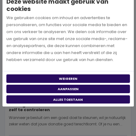
Deze website maakt gebruik van
cookies
We gebruiken cookies om inhoud en advertenties te
personaliseren, om functies voor sociale media te bieden en
om ons verkeer te analyseren. We delen ook informatie over
uw gebruik van onze site met onze sociale media-, reclame-
en analysepartners, die deze kunnen combineren met
andere informatie die u aan hen heeft verstrekt of die zij
hebben verzameld door uw gebruik van hun diensten.
WEIGEREN
AANPASSEN
ALLES TOESTAAN
Is een goed doel betrouwbaar? 5 manieren om dit
zelf te controleren
Wanneer je besluit om een goed doel te steunen, wil je natuurlijk
zeker weten dat jouw donatie goed terechtkomt. Of je nu een...