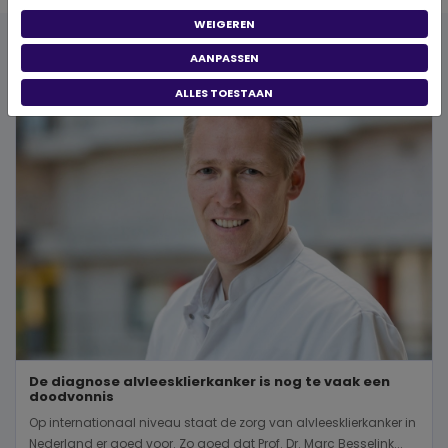
WEIGEREN
Publicaties
AANPASSEN
ALLES TOESTAAN
De diagnose alvleesklierkanker is nog te vaak een
doodvonnis
Op internationaal niveau staat de zorg van alvleesklierkanker in
Nederland er goed voor. Zo goed dat Prof. Dr. Marc Besselink...