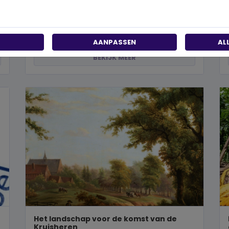
Wanneer je besluit om een steentje bij te dragen
aan een betere wereld, neem je een prachtig besluit.
Jouw donatie kan het ve...
AANPASSEN
AL
BEKIJK MEER
Het landschap voor de komst van de
Kruisheren