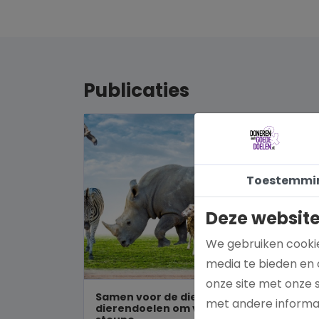
Publicaties
Toestemmi
Deze website
We gebruiken cookie
media te bieden en 
onze site met onze 
Samen voor de dieren: De mooiste
met andere informat
dierendoelen om vandaag nog te