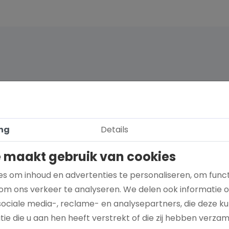
ng
Details
 maakt gebruik van cookies
s om inhoud en advertenties te personaliseren, om funct
om ons verkeer te analyseren. We delen ook informatie 
sociale media-, reclame- en analysepartners, die deze 
Hoe kies je een goed doel dat écht bij je
ie die u aan hen heeft verstrekt of die zij hebben verza
past?