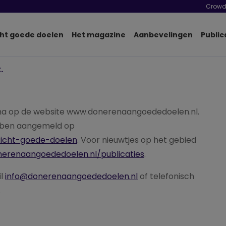
Crowd
ht goede doelen
Het magazine
Aanbevelingen
Public
.
gina op de website www.donerenaangoededoelen.nl.
ebben aangemeld op
zicht-goede-doelen
. Voor nieuwtjes op het gebied
nerenaangoededoelen.nl/publicaties
.
il
info@donerenaangoededoelen.nl
of telefonisch
.