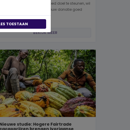
Wanneer je besluit om een goed doel te steunen, wil
je natuurlijk zeker weten dat jouw donatie goed
terechtkomt. Of je nu een...
LES TOESTAAN
BEKIJK MEER
Nieuwe studie: Hogere Fairtrade
cacaoprijzen brengen Ivoriaanse