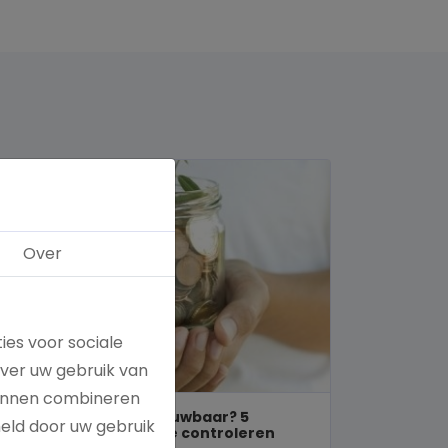
Over
ies voor sociale
over uw gebruik van
kunnen combineren
Is een goed doel betrouwbaar? 5
meld door uw gebruik
manieren om dit zelf te controleren