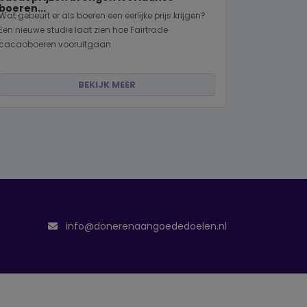
boeren...
Wat gebeurt er als boeren een eerlijke prijs krijgen?
Een nieuwe studie laat zien hoe Fairtrade
cacaoboeren vooruitgaan
BEKIJK MEER
info@donerenaangoededoelen.nl