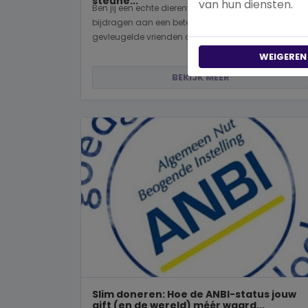
steune...
van hun diensten.
Ben jij een echte dierenvriend en wil je graag
bijdragen aan een betere wereld voor viervoeters,
gevleugelde vrienden of wild...
WEIGEREN
BEKIJK MEER
Slim doneren: Hoe de ANBI-status jouw
gift (en de wereld) méér waard...