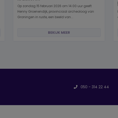
Op zondag 15 februari 2026 om 14.00 uur geeft
Henny Groenendijk, provinciaal archeoloog van
Groningen in ruste, een beeld van...
BEKIJK MEER
050 - 314 22 44