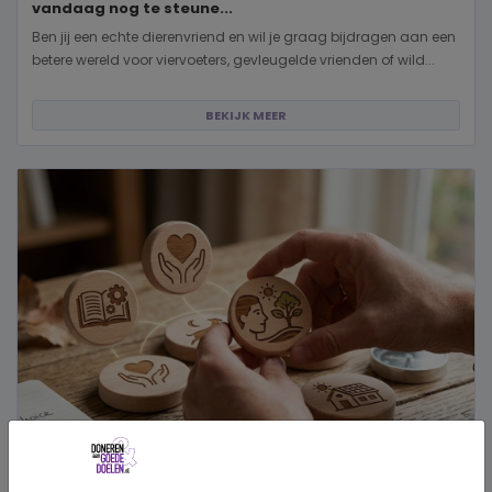
vandaag nog te steune...
Ben jij een echte dierenvriend en wil je graag bijdragen aan een
betere wereld voor viervoeters, gevleugelde vrienden of wild...
BEKIJK MEER