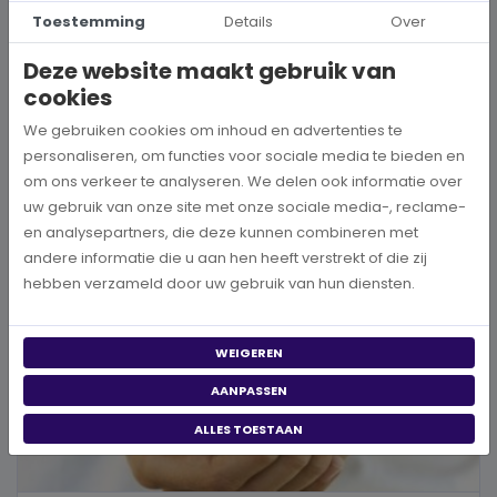
Hoe kies je een goed doel dat écht bij je past?
Toestemming
Details
Over
Wanneer je besluit om een steentje bij te dragen aan een betere
Deze website maakt gebruik van
wereld, neem je een prachtig besluit. Jouw donatie kan het ve...
cookies
We gebruiken cookies om inhoud en advertenties te
BEKIJK MEER
personaliseren, om functies voor sociale media te bieden en
om ons verkeer te analyseren. We delen ook informatie over
uw gebruik van onze site met onze sociale media-, reclame-
en analysepartners, die deze kunnen combineren met
andere informatie die u aan hen heeft verstrekt of die zij
hebben verzameld door uw gebruik van hun diensten.
WEIGEREN
AANPASSEN
ALLES TOESTAAN