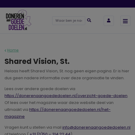
Home
Shared Vision, St.
Helaas heeft Shared Vision, St. nog geen eigen pagina. Er is hier
dus geen nadere informatie over deze organisatie te vinden.
Lees over andere goede doelen via
https://donerenaangoededoelen.nl/overzicht-goede-doelen
.
Of lees over het magazine waar deze website deel van
uitmaakt via
https://donerenaangoededoelen.nl/het-
magazine
Vragen kunt u stellen via mail
info@donerenaangoededoelen.nl
of telefoon (
+31 (0)50 – 314 22 44
).