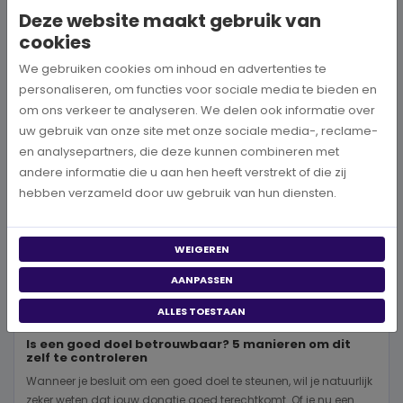
Deze website maakt gebruik van
BEKIJK MEER
cookies
We gebruiken cookies om inhoud en advertenties te
personaliseren, om functies voor sociale media te bieden en
om ons verkeer te analyseren. We delen ook informatie over
uw gebruik van onze site met onze sociale media-, reclame-
en analysepartners, die deze kunnen combineren met
andere informatie die u aan hen heeft verstrekt of die zij
hebben verzameld door uw gebruik van hun diensten.
WEIGEREN
AANPASSEN
ALLES TOESTAAN
Is een goed doel betrouwbaar? 5 manieren om dit
zelf te controleren
Wanneer je besluit om een goed doel te steunen, wil je natuurlijk
zeker weten dat jouw donatie goed terechtkomt. Of je nu een...