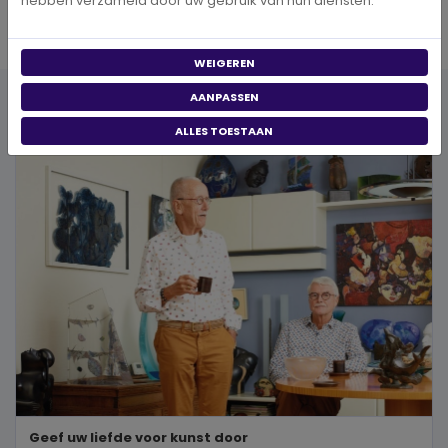
hebben verzameld door uw gebruik van hun diensten.
WEIGEREN
AANPASSEN
Publicaties
ALLES TOESTAAN
Geef uw liefde voor kunst door