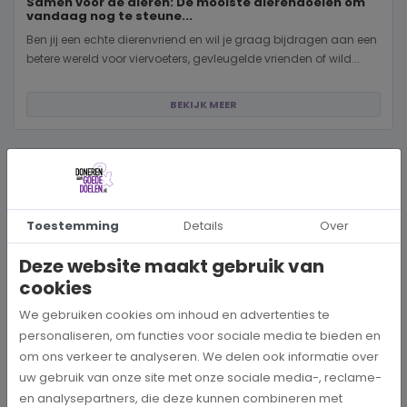
Samen voor de dieren: De mooiste dierendoelen om
vandaag nog te steune...
Ben jij een echte dierenvriend en wil je graag bijdragen aan een
betere wereld voor viervoeters, gevleugelde vrienden of wild...
BEKIJK MEER
Toestemming
Details
Over
Deze website maakt gebruik van
cookies
We gebruiken cookies om inhoud en advertenties te
personaliseren, om functies voor sociale media te bieden en
om ons verkeer te analyseren. We delen ook informatie over
uw gebruik van onze site met onze sociale media-, reclame-
en analysepartners, die deze kunnen combineren met