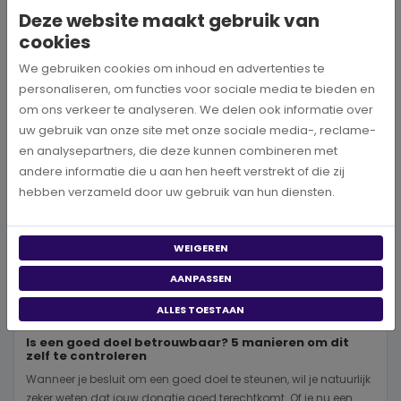
Deze website maakt gebruik van
BEKIJK MEER
cookies
We gebruiken cookies om inhoud en advertenties te
personaliseren, om functies voor sociale media te bieden en
om ons verkeer te analyseren. We delen ook informatie over
uw gebruik van onze site met onze sociale media-, reclame-
en analysepartners, die deze kunnen combineren met
andere informatie die u aan hen heeft verstrekt of die zij
hebben verzameld door uw gebruik van hun diensten.
WEIGEREN
AANPASSEN
ALLES TOESTAAN
Is een goed doel betrouwbaar? 5 manieren om dit
zelf te controleren
Wanneer je besluit om een goed doel te steunen, wil je natuurlijk
zeker weten dat jouw donatie goed terechtkomt. Of je nu een...