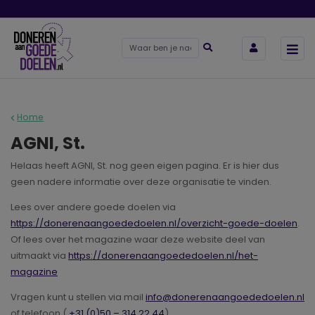
Home
AGNI, St.
Helaas heeft AGNI, St. nog geen eigen pagina. Er is hier dus
geen nadere informatie over deze organisatie te vinden.
Lees over andere goede doelen via
https://donerenaangoededoelen.nl/overzicht-goede-doelen
.
Of lees over het magazine waar deze website deel van
uitmaakt via
https://donerenaangoededoelen.nl/het-
magazine
Vragen kunt u stellen via mail
info@donerenaangoededoelen.nl
of telefoon (
+31 (0)50 – 314 22 44
).