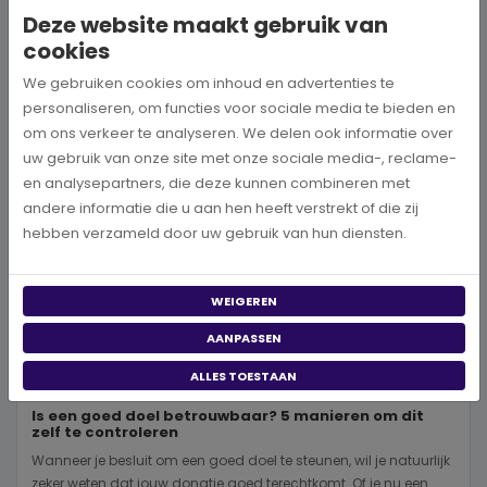
Deze website maakt gebruik van
BEKIJK MEER
cookies
We gebruiken cookies om inhoud en advertenties te
personaliseren, om functies voor sociale media te bieden en
om ons verkeer te analyseren. We delen ook informatie over
uw gebruik van onze site met onze sociale media-, reclame-
en analysepartners, die deze kunnen combineren met
andere informatie die u aan hen heeft verstrekt of die zij
hebben verzameld door uw gebruik van hun diensten.
WEIGEREN
AANPASSEN
ALLES TOESTAAN
Is een goed doel betrouwbaar? 5 manieren om dit
zelf te controleren
Wanneer je besluit om een goed doel te steunen, wil je natuurlijk
zeker weten dat jouw donatie goed terechtkomt. Of je nu een...