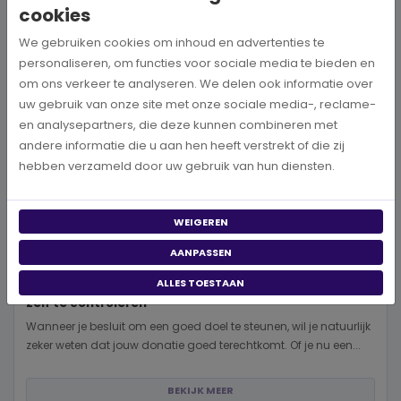
cookies
We gebruiken cookies om inhoud en advertenties te
personaliseren, om functies voor sociale media te bieden en
om ons verkeer te analyseren. We delen ook informatie over
uw gebruik van onze site met onze sociale media-, reclame-
en analysepartners, die deze kunnen combineren met
andere informatie die u aan hen heeft verstrekt of die zij
hebben verzameld door uw gebruik van hun diensten.
WEIGEREN
AANPASSEN
ALLES TOESTAAN
Is een goed doel betrouwbaar? 5 manieren om dit
zelf te controleren
Wanneer je besluit om een goed doel te steunen, wil je natuurlijk
zeker weten dat jouw donatie goed terechtkomt. Of je nu een...
BEKIJK MEER