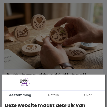
Hoe kies je een goed doel dat écht bij je past?
Wanneer je besluit om een steentje bij te dragen aan een betere
wereld, neem je een prachtig besluit. Jouw donatie kan het ve...
Toestemming
Details
Over
BEKIJK MEER
Deze website maakt gebruik van