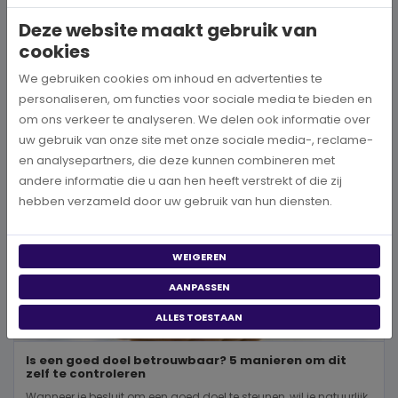
wereld, neem je een prachtig besluit. Jouw donatie kan het ve...
Deze website maakt gebruik van
cookies
BEKIJK MEER
We gebruiken cookies om inhoud en advertenties te
personaliseren, om functies voor sociale media te bieden en
om ons verkeer te analyseren. We delen ook informatie over
uw gebruik van onze site met onze sociale media-, reclame-
en analysepartners, die deze kunnen combineren met
andere informatie die u aan hen heeft verstrekt of die zij
hebben verzameld door uw gebruik van hun diensten.
WEIGEREN
AANPASSEN
ALLES TOESTAAN
Is een goed doel betrouwbaar? 5 manieren om dit
zelf te controleren
Wanneer je besluit om een goed doel te steunen, wil je natuurlijk