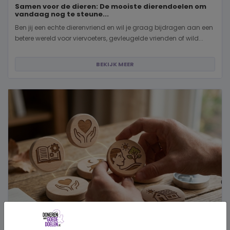
Samen voor de dieren: De mooiste dierendoelen om
vandaag nog te steune...
Ben jij een echte dierenvriend en wil je graag bijdragen aan een
betere wereld voor viervoeters, gevleugelde vrienden of wild...
BEKIJK MEER