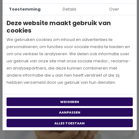
Hoe kies je een goed doel dat écht bij je past?
Toestemming
Details
Over
Wanneer je besluit om een steentje bij te dragen aan een betere
Deze website maakt gebruik van
wereld, neem je een prachtig besluit. Jouw donatie kan het ve...
cookies
We gebruiken cookies om inhoud en advertenties te
BEKIJK MEER
personaliseren, om functies voor sociale media te bieden en
om ons verkeer te analyseren. We delen ook informatie over
uw gebruik van onze site met onze sociale media-, reclame-
en analysepartners, die deze kunnen combineren met
andere informatie die u aan hen heeft verstrekt of die zij
hebben verzameld door uw gebruik van hun diensten.
WEIGEREN
AANPASSEN
ALLES TOESTAAN