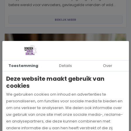
betere wereld voor viervoeters, gevleugelde vrienden of wild...
BEKIJK MEER
Toestemming
Details
Over
Deze website maakt gebruik van
cookies
We gebruiken cookies om inhoud en advertenties te
personaliseren, om functies voor sociale media te bieden en
om ons verkeer te analyseren. We delen ook informatie over
uw gebruik van onze site met onze sociale media-, reclame-
Hoe kies je een goed doel dat écht bij je past?
en analysepartners, die deze kunnen combineren met
andere informatie die u aan hen heeft verstrekt of die zij