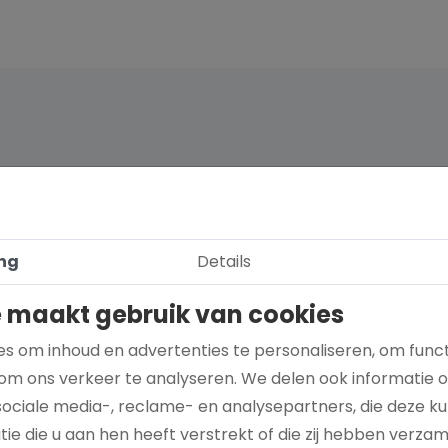
ng
Details
 maakt gebruik van cookies
s om inhoud en advertenties te personaliseren, om funct
om ons verkeer te analyseren. We delen ook informatie 
sociale media-, reclame- en analysepartners, die deze 
Hoe kies je een goed doel dat écht bij je
ie die u aan hen heeft verstrekt of die zij hebben verza