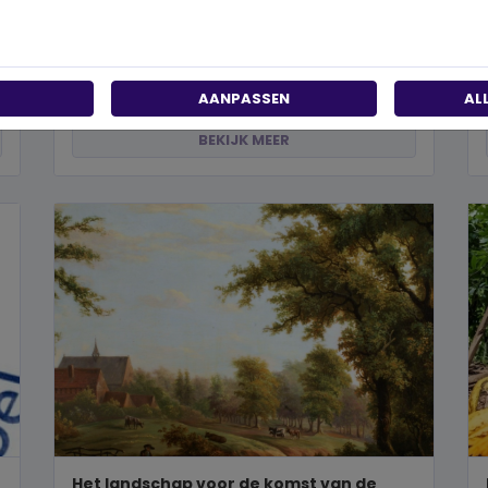
past?
Wanneer je besluit om een steentje bij te dragen
aan een betere wereld, neem je een prachtig besluit.
Jouw donatie kan het ve...
AANPASSEN
AL
BEKIJK MEER
Het landschap voor de komst van de