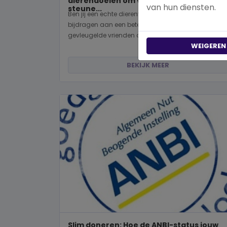
dierendoelen om vandaag nog te
van hun diensten.
steune...
Ben jij een echte dierenvriend en wil je graag
bijdragen aan een betere wereld voor viervoeters,
gevleugelde vrienden of wild...
WEIGEREN
BEKIJK MEER
Slim doneren: Hoe de ANBI-status jouw