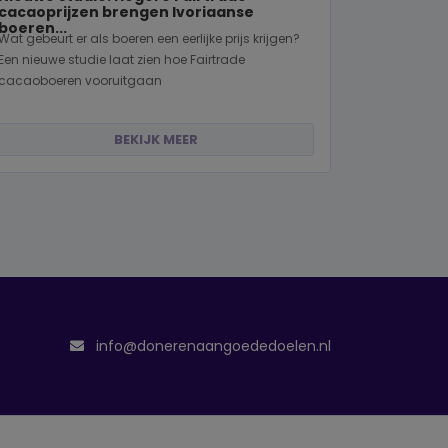
cacaoprijzen brengen Ivoriaanse
boeren...
Wat gebeurt er als boeren een eerlijke prijs krijgen?
Een nieuwe studie laat zien hoe Fairtrade
cacaoboeren vooruitgaan
BEKIJK MEER
info@donerenaangoededoelen.nl