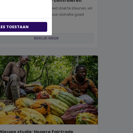
manieren om dit zelf te controleren
Wanneer je besluit om een goed doel te steunen, wil
je natuurlijk zeker weten dat jouw donatie goed
terechtkomt. Of je nu een...
LES TOESTAAN
BEKIJK MEER
Nieuwe studie: Hogere Fairtrade