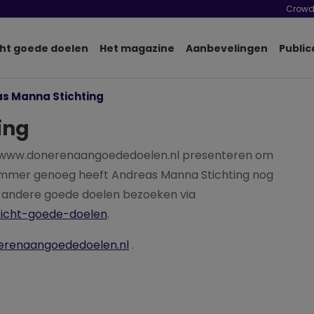
Crowd
ht goede doelen
Het magazine
Aanbevelingen
Public
s Manna Stichting
ing
e www.donerenaangoededoelen.nl presenteren om
Jammer genoeg heeft Andreas Manna Stichting nog
n andere goede doelen bezoeken via
zicht-goede-doelen
.
erenaangoededoelen.nl
.