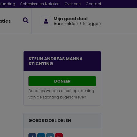
funding
Schenken en Nalaten
Over ons
Contact
Mijn goed doel
aties
Aanmelden / Inloggen
STEUN ANDREAS MANNA
STICHTING
DONEER
Donaties worden direct op rekening
van de stichting bijgeschreven
GOEDE DOEL DELEN