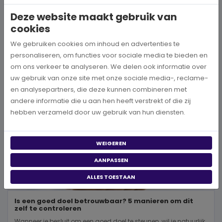
wereld, neem je een prachtig besluit. Jouw donatie kan het ve...
Deze website maakt gebruik van
cookies
BEKIJK MEER
We gebruiken cookies om inhoud en advertenties te
personaliseren, om functies voor sociale media te bieden en
om ons verkeer te analyseren. We delen ook informatie over
uw gebruik van onze site met onze sociale media-, reclame-
en analysepartners, die deze kunnen combineren met
andere informatie die u aan hen heeft verstrekt of die zij
hebben verzameld door uw gebruik van hun diensten.
WEIGEREN
AANPASSEN
ALLES TOESTAAN
Is een goed doel betrouwbaar? 5 manieren om dit
zelf te controleren
Wanneer je besluit om een goed doel te steunen, wil je natuurlijk