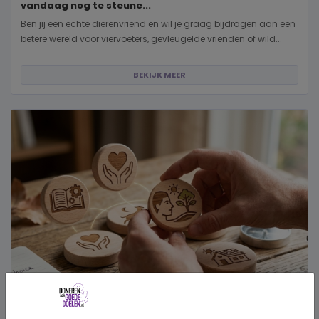
vandaag nog te steune...
Ben jij een echte dierenvriend en wil je graag bijdragen aan een
betere wereld voor viervoeters, gevleugelde vrienden of wild...
BEKIJK MEER