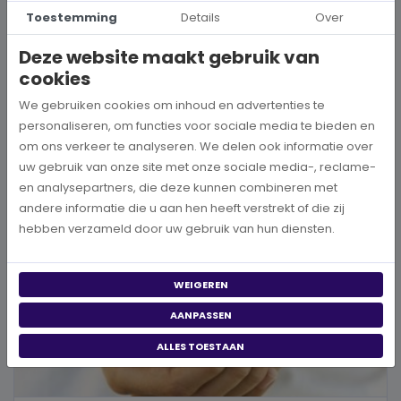
Hoe kies je een goed doel dat écht bij je past?
Toestemming
Details
Over
Wanneer je besluit om een steentje bij te dragen aan een betere
Deze website maakt gebruik van
wereld, neem je een prachtig besluit. Jouw donatie kan het ve...
cookies
We gebruiken cookies om inhoud en advertenties te
BEKIJK MEER
personaliseren, om functies voor sociale media te bieden en
om ons verkeer te analyseren. We delen ook informatie over
uw gebruik van onze site met onze sociale media-, reclame-
en analysepartners, die deze kunnen combineren met
andere informatie die u aan hen heeft verstrekt of die zij
hebben verzameld door uw gebruik van hun diensten.
WEIGEREN
AANPASSEN
ALLES TOESTAAN