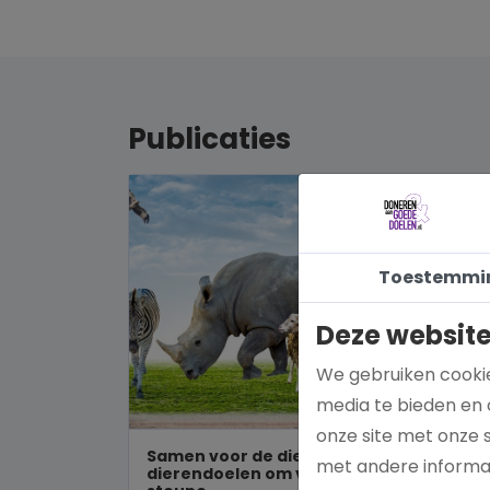
Publicaties
Toestemmi
Deze website
We gebruiken cookie
media te bieden en 
onze site met onze 
Samen voor de dieren: De mooiste
met andere informat
dierendoelen om vandaag nog te