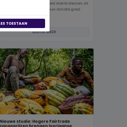
Wanneer je besluit om een goed doel te steunen, wil
je natuurlijk zeker weten dat jouw donatie goed
terechtkomt. Of je nu een...
LES TOESTAAN
BEKIJK MEER
Nieuwe studie: Hogere Fairtrade
cacaoprijzen brengen Ivoriaanse