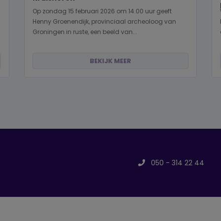
Op zondag 15 februari 2026 om 14.00 uur geeft
Henny Groenendijk, provinciaal archeoloog van
Groningen in ruste, een beeld van...
BEKIJK MEER
050 - 314 22 44