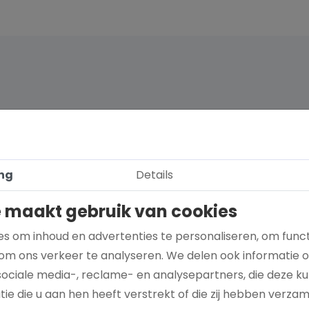
ng
Details
 maakt gebruik van cookies
s om inhoud en advertenties te personaliseren, om funct
om ons verkeer te analyseren. We delen ook informatie 
sociale media-, reclame- en analysepartners, die deze 
Hoe kies je een goed doel dat écht bij je
ie die u aan hen heeft verstrekt of die zij hebben verza
past?