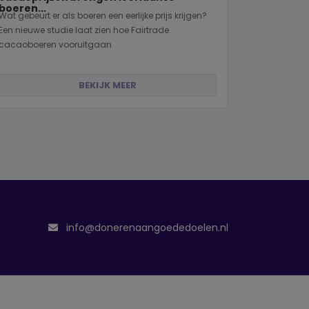
boeren...
Wat gebeurt er als boeren een eerlijke prijs krijgen?
Een nieuwe studie laat zien hoe Fairtrade
cacaoboeren vooruitgaan
BEKIJK MEER
info@donerenaangoededoelen.nl