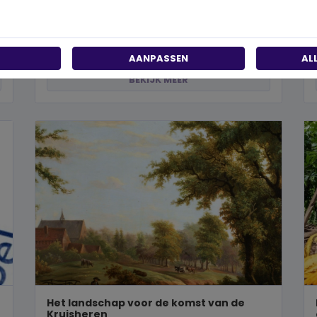
Wanneer je besluit om een steentje bij te dragen
aan een betere wereld, neem je een prachtig besluit.
Jouw donatie kan het ve...
AANPASSEN
AL
BEKIJK MEER
Het landschap voor de komst van de
Kruisheren