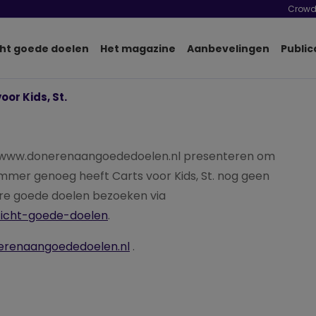
Crowd
ht goede doelen
Het magazine
Aanbevelingen
Public
oor Kids, St.
e www.donerenaangoededoelen.nl presenteren om
ammer genoeg heeft Carts voor Kids, St. nog geen
ere goede doelen bezoeken via
zicht-goede-doelen
.
erenaangoededoelen.nl
.