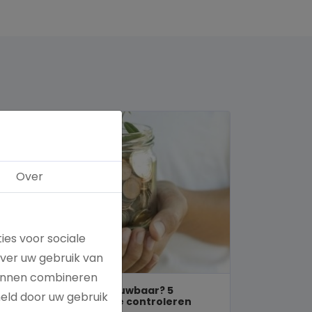
Over
ies voor sociale
over uw gebruik van
kunnen combineren
Is een goed doel betrouwbaar? 5
meld door uw gebruik
manieren om dit zelf te controleren