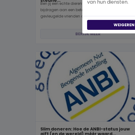
steune...
van hun diensten.
Ben jij een echte dierenvriend en wil je graag
bijdragen aan een betere wereld voor viervoeters,
gevleugelde vrienden of wild...
WEIGEREN
BEKIJK MEER
Slim doneren: Hoe de ANBI-status jouw
gift (en de wereld) méér waard...