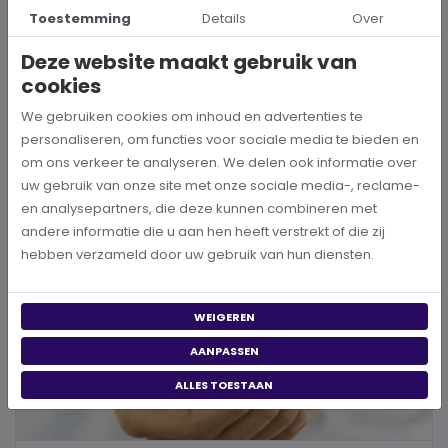
Hoe kies je een goed doel dat écht bij je past?
Toestemming
Details
Over
Wanneer je besluit om een steentje bij te dragen aan een betere
Deze website maakt gebruik van
wereld, neem je een prachtig besluit. Jouw donatie kan het ve...
cookies
BEKIJK MEER
We gebruiken cookies om inhoud en advertenties te
personaliseren, om functies voor sociale media te bieden en
om ons verkeer te analyseren. We delen ook informatie over
uw gebruik van onze site met onze sociale media-, reclame-
en analysepartners, die deze kunnen combineren met
andere informatie die u aan hen heeft verstrekt of die zij
hebben verzameld door uw gebruik van hun diensten.
WEIGEREN
AANPASSEN
ALLES TOESTAAN