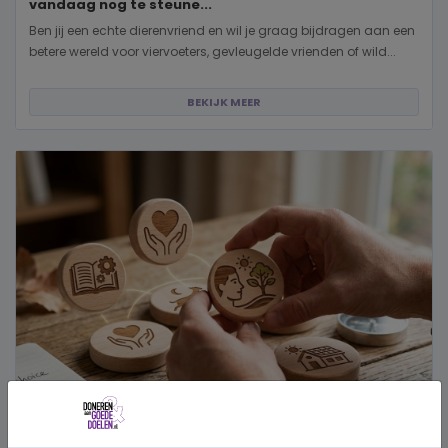
vandaag nog te steune...
Ben jij een echte dierenvriend en wil je graag bijdragen aan een
betere wereld voor viervoeters, gevleugelde vrienden of wild...
BEKIJK MEER