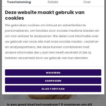
Toestemming
Details
Over
Wanneer je besluit om een steentje bij te dragen aan een betere
wereld, neem je een prachtig besluit. Jouw donatie kan het ve...
Deze website maakt gebruik van
cookies
BEKIJK MEER
We gebruiken cookies om inhoud en advertenties te
personaliseren, om functies voor sociale media te bieden en
om ons verkeer te analyseren. We delen ook informatie over
uw gebruik van onze site met onze sociale media-, reclame-
en analysepartners, die deze kunnen combineren met
andere informatie die u aan hen heeft verstrekt of die zij
hebben verzameld door uw gebruik van hun diensten.
WEIGEREN
AANPASSEN
ALLES TOESTAAN
Is een goed doel betrouwbaar? 5 manieren om dit