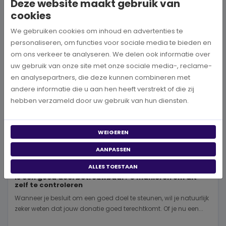
Deze website maakt gebruik van
BEKIJK MEER
cookies
We gebruiken cookies om inhoud en advertenties te
personaliseren, om functies voor sociale media te bieden en
om ons verkeer te analyseren. We delen ook informatie over
uw gebruik van onze site met onze sociale media-, reclame-
en analysepartners, die deze kunnen combineren met
andere informatie die u aan hen heeft verstrekt of die zij
hebben verzameld door uw gebruik van hun diensten.
WEIGEREN
AANPASSEN
ALLES TOESTAAN
Is een goed doel betrouwbaar? 5 manieren om dit
zelf te controleren
Wanneer je besluit om een goed doel te steunen, wil je natuurlijk
zeker weten dat jouw donatie goed terechtkomt. Of je nu een...