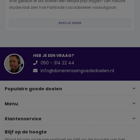
Wat gebeurt er als boeren een eerlijke prijs krijgen? Een nieuwe
studie laat zien hoe Fairtrade cacaoboeren vooruitgaan
BEKIJK MEER
HEB JE EEN VRAAG?
050 - 314 22 44
info@donerenaangoededoelen.nl
Populaire goede doelen
Menu
Klantenservice
Blijf op de hoogte
Word lid van onze nieuwsbrief en blijf op de hoogte van het