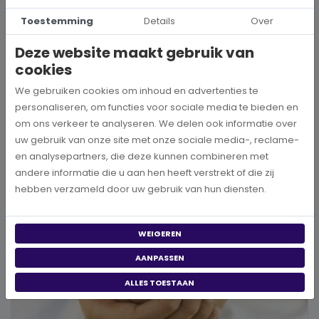
Hoe kies je een goed doel dat écht bij je past?
Toestemming
Details
Over
Wanneer je besluit om een steentje bij te dragen aan een betere
Deze website maakt gebruik van
wereld, neem je een prachtig besluit. Jouw donatie kan het ve...
cookies
We gebruiken cookies om inhoud en advertenties te
BEKIJK MEER
personaliseren, om functies voor sociale media te bieden en
om ons verkeer te analyseren. We delen ook informatie over
uw gebruik van onze site met onze sociale media-, reclame-
en analysepartners, die deze kunnen combineren met
andere informatie die u aan hen heeft verstrekt of die zij
hebben verzameld door uw gebruik van hun diensten.
WEIGEREN
AANPASSEN
ALLES TOESTAAN