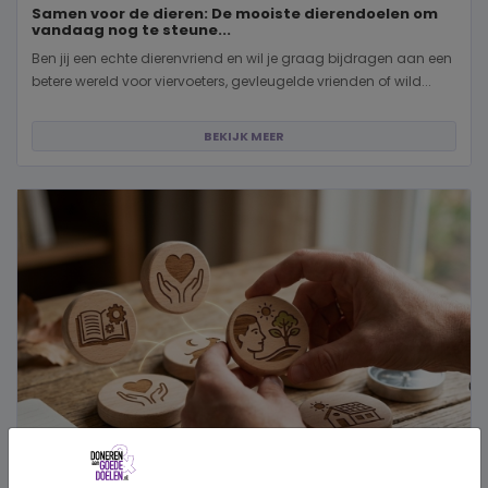
Samen voor de dieren: De mooiste dierendoelen om
vandaag nog te steune...
Ben jij een echte dierenvriend en wil je graag bijdragen aan een
betere wereld voor viervoeters, gevleugelde vrienden of wild...
BEKIJK MEER