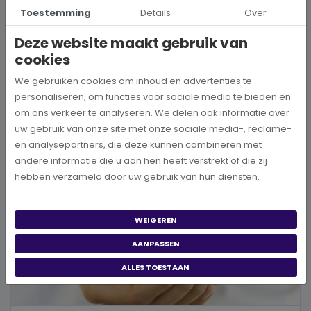
Hoe kies je een goed doel dat écht bij je past?
Toestemming
Details
Over
Wanneer je besluit om een steentje bij te dragen aan een betere
Deze website maakt gebruik van
wereld, neem je een prachtig besluit. Jouw donatie kan het ve...
cookies
BEKIJK MEER
We gebruiken cookies om inhoud en advertenties te
personaliseren, om functies voor sociale media te bieden en
om ons verkeer te analyseren. We delen ook informatie over
uw gebruik van onze site met onze sociale media-, reclame-
en analysepartners, die deze kunnen combineren met
andere informatie die u aan hen heeft verstrekt of die zij
hebben verzameld door uw gebruik van hun diensten.
WEIGEREN
AANPASSEN
ALLES TOESTAAN