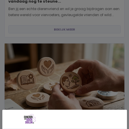
vandaag nog te steune...
Ben jij een echte dierenvriend en wil je graag bijdragen aan een
betere wereld voor viervoeters, gevleugelde vrienden of wild...
BEKIJK MEER