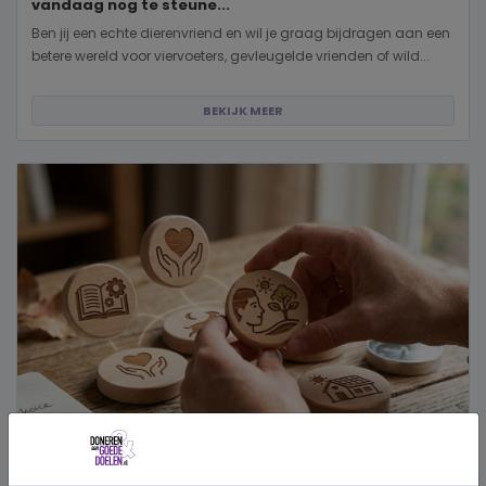
vandaag nog te steune...
Ben jij een echte dierenvriend en wil je graag bijdragen aan een
betere wereld voor viervoeters, gevleugelde vrienden of wild...
BEKIJK MEER