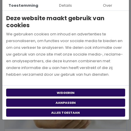
Hoe kies je een goed doel dat écht bij je past?
Toestemming
Details
Over
Wanneer je besluit om een steentje bij te dragen aan een betere
Deze website maakt gebruik van
wereld, neem je een prachtig besluit. Jouw donatie kan het ve...
cookies
BEKIJK MEER
We gebruiken cookies om inhoud en advertenties te
personaliseren, om functies voor sociale media te bieden en
om ons verkeer te analyseren. We delen ook informatie over
uw gebruik van onze site met onze sociale media-, reclame-
en analysepartners, die deze kunnen combineren met
andere informatie die u aan hen heeft verstrekt of die zij
hebben verzameld door uw gebruik van hun diensten.
WEIGEREN
AANPASSEN
ALLES TOESTAAN