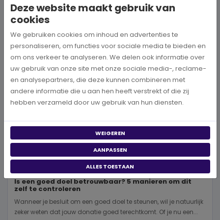
Deze website maakt gebruik van
BEKIJK MEER
cookies
We gebruiken cookies om inhoud en advertenties te
personaliseren, om functies voor sociale media te bieden en
om ons verkeer te analyseren. We delen ook informatie over
uw gebruik van onze site met onze sociale media-, reclame-
en analysepartners, die deze kunnen combineren met
andere informatie die u aan hen heeft verstrekt of die zij
hebben verzameld door uw gebruik van hun diensten.
WEIGEREN
AANPASSEN
ALLES TOESTAAN
Is een goed doel betrouwbaar? 5 manieren om dit
zelf te controleren
Wanneer je besluit om een goed doel te steunen, wil je natuurlijk
zeker weten dat jouw donatie goed terechtkomt. Of je nu een...