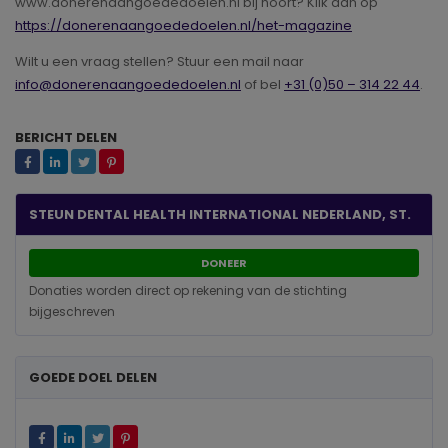
www.donerenaangoededoelen.nl bij hoort? Klik dan op
https://donerenaangoededoelen.nl/het-magazine
Wilt u een vraag stellen? Stuur een mail naar
info@donerenaangoededoelen.nl
of bel
+31 (0)50 – 314 22 44
.
BERICHT DELEN
STEUN DENTAL HEALTH INTERNATIONAL NEDERLAND, ST.
DONEER
Donaties worden direct op rekening van de stichting
bijgeschreven
GOEDE DOEL DELEN