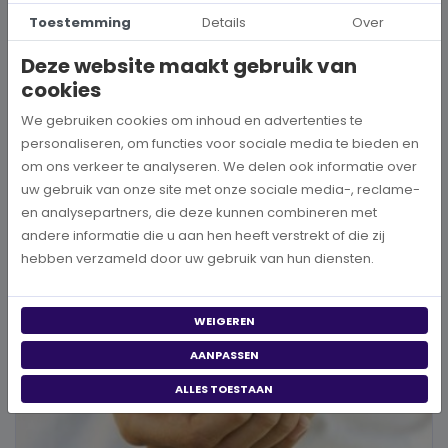
Hoe kies je een goed doel dat écht bij je past?
Toestemming
Details
Over
Wanneer je besluit om een steentje bij te dragen aan een betere
Deze website maakt gebruik van
wereld, neem je een prachtig besluit. Jouw donatie kan het ve...
cookies
We gebruiken cookies om inhoud en advertenties te
BEKIJK MEER
personaliseren, om functies voor sociale media te bieden en
om ons verkeer te analyseren. We delen ook informatie over
uw gebruik van onze site met onze sociale media-, reclame-
en analysepartners, die deze kunnen combineren met
andere informatie die u aan hen heeft verstrekt of die zij
hebben verzameld door uw gebruik van hun diensten.
WEIGEREN
AANPASSEN
ALLES TOESTAAN