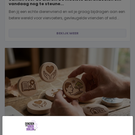
vandaag nog te steune...
Ben jij een echte dierenvriend en wil je graag bijdragen aan een
betere wereld voor viervoeters, gevleugelde vrienden of wild...
BEKIJK MEER