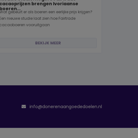
cacaoprijzen brengen Ivoriaanse
boeren...
Wat gebeurt er als boeren een eerlijke prijs krijgen?
Een nieuwe studie laat zien hoe Fairtrade
cacaoboeren vooruitgaan
BEKIJK MEER
info@donerenaangoededoelen.nl