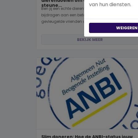
dierendoelen om vandaag nog te
van hun diensten.
steune...
Ben jij een echte dierenvriend en wil je graag
bijdragen aan een betere wereld voor viervoeters,
gevleugelde vrienden of wild...
WEIGEREN
BEKIJK MEER
Slim doneren: Hoe de ANBI-status jouw