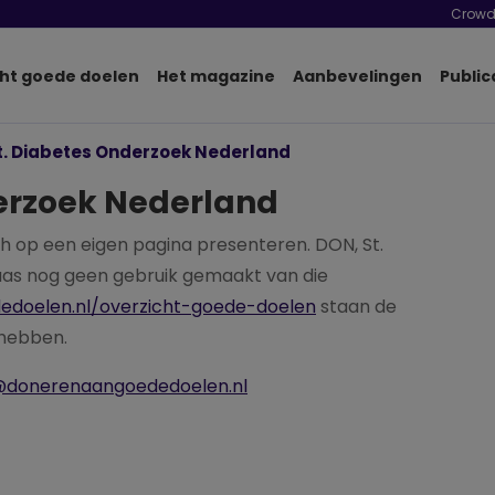
Crowd
ht goede doelen
Het magazine
Aanbevelingen
Public
t. Diabetes Onderzoek Nederland
erzoek Nederland
 op een eigen pagina presenteren. DON, St.
as nog geen gebruik gemaakt van die
edoelen.nl/overzicht-goede-doelen
staan de
 hebben.
@donerenaangoededoelen.nl