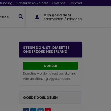
funding
Schenken en Nalaten
Over ons
Contact
Mijn goed doel
aties
Aanmelden / Inloggen
STEUN DON, ST. DIABETES
ONDERZOEK NEDERLAND
DONEER
Donaties worden direct op rekening
van de stichting bijgeschreven
GOEDE DOEL DELEN