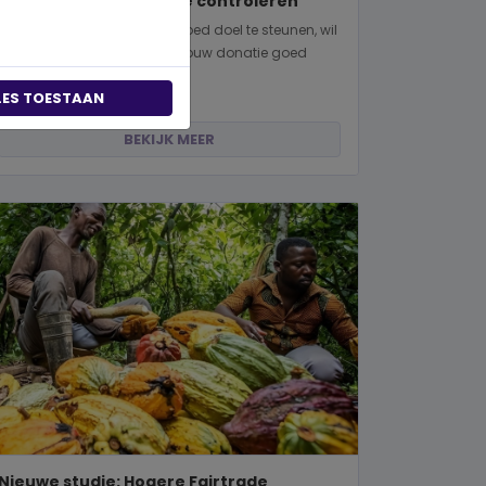
manieren om dit zelf te controleren
Wanneer je besluit om een goed doel te steunen, wil
je natuurlijk zeker weten dat jouw donatie goed
terechtkomt. Of je nu een...
LES TOESTAAN
BEKIJK MEER
Nieuwe studie: Hogere Fairtrade