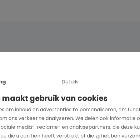
ng
Details
 maakt gebruik van cookies
s om inhoud en advertenties te personaliseren, om funct
om ons verkeer te analyseren. We delen ook informatie 
sociale media-, reclame- en analysepartners, die deze 
Hoe kies je een goed doel dat écht bij je
ie die u aan hen heeft verstrekt of die zij hebben verza