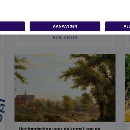
past?
Wanneer je besluit om een steentje bij te dragen
aan een betere wereld, neem je een prachtig besluit.
Jouw donatie kan het ve...
AANPASSEN
AL
BEKIJK MEER
Het landschap voor de komst van de