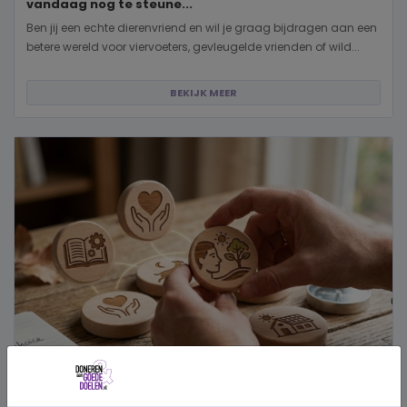
vandaag nog te steune...
Ben jij een echte dierenvriend en wil je graag bijdragen aan een
betere wereld voor viervoeters, gevleugelde vrienden of wild...
BEKIJK MEER