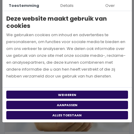
Hoe kies je een goed doel dat écht bij je past?
Toestemming
Details
Over
Wanneer je besluit om een steentje bij te dragen aan een betere
Deze website maakt gebruik van
wereld, neem je een prachtig besluit. Jouw donatie kan het ve...
cookies
BEKIJK MEER
We gebruiken cookies om inhoud en advertenties te
personaliseren, om functies voor sociale media te bieden en
om ons verkeer te analyseren. We delen ook informatie over
uw gebruik van onze site met onze sociale media-, reclame-
en analysepartners, die deze kunnen combineren met
andere informatie die u aan hen heeft verstrekt of die zij
hebben verzameld door uw gebruik van hun diensten.
WEIGEREN
AANPASSEN
ALLES TOESTAAN