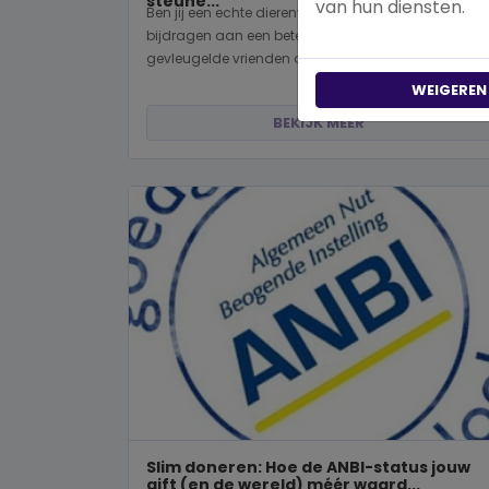
steune...
van hun diensten.
Ben jij een echte dierenvriend en wil je graag
bijdragen aan een betere wereld voor viervoeters,
gevleugelde vrienden of wild...
WEIGEREN
BEKIJK MEER
Slim doneren: Hoe de ANBI-status jouw
gift (en de wereld) méér waard...