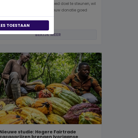
Wanneer je besluit om een goed doel te steunen, wil
je natuurlijk zeker weten dat jouw donatie goed
terechtkomt. Of je nu een...
LES TOESTAAN
BEKIJK MEER
Nieuwe studie: Hogere Fairtrade
cacaoprijzen brengen Ivoriaanse