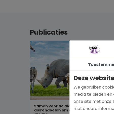
Publicaties
Toestemmi
Deze website
We gebruiken cookie
media te bieden en 
onze site met onze 
Samen voor de dieren: De mooiste
met andere informat
dierendoelen om vandaag nog te