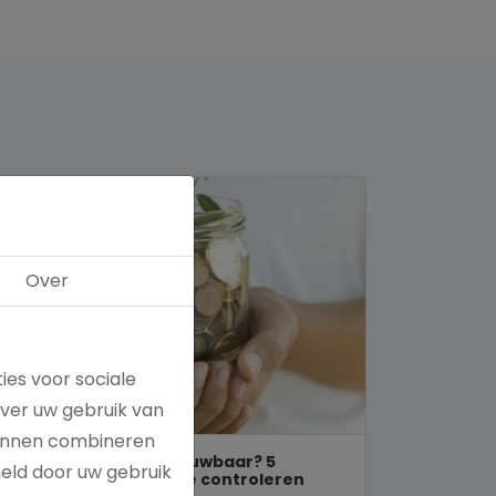
Over
ies voor sociale
over uw gebruik van
kunnen combineren
Is een goed doel betrouwbaar? 5
meld door uw gebruik
manieren om dit zelf te controleren