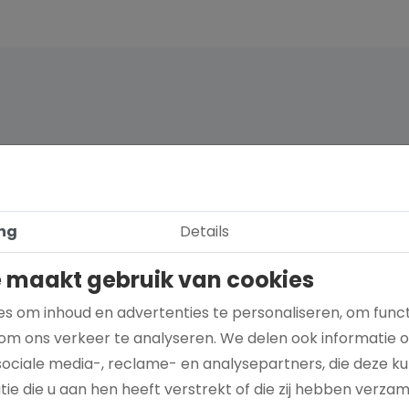
ng
Details
 maakt gebruik van cookies
s om inhoud en advertenties te personaliseren, om funct
om ons verkeer te analyseren. We delen ook informatie 
sociale media-, reclame- en analysepartners, die deze 
Hoe kies je een goed doel dat écht bij je
ie die u aan hen heeft verstrekt of die zij hebben verza
past?