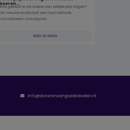
boeren...
Wat gebeurt er als boeren een eerlijke prijs krijgen?
Een nieuwe studie laat zien hoe Fairtrade
cacaoboeren vooruitgaan
BEKIJK MEER
info@donerenaangoededoelen.nl