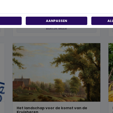
Wanneer je besluit om een steentje bij te dragen
aan een betere wereld, neem je een prachtig besluit.
Jouw donatie kan het ve...
AANPASSEN
AL
BEKIJK MEER
Het landschap voor de komst van de
Kruisheren