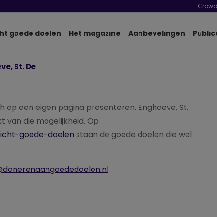
Crowd
ht goede doelen
Het magazine
Aanbevelingen
Public
ve, St. De
h op een eigen pagina presenteren. Enghoeve, St.
 van die mogelijkheid. Op
zicht-goede-doelen
staan de goede doelen die wel
@donerenaangoededoelen.nl