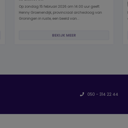
Op zondag 15 februari 2026 om 14.00 uur geeft
Henny Groenendijk, provinciaal archeoloog van
Groningen in ruste, een beeld van...
BEKIJK MEER
050 - 314 22 44