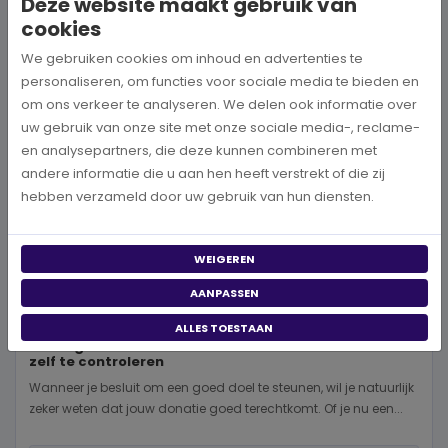
Deze website maakt gebruik van
cookies
We gebruiken cookies om inhoud en advertenties te
personaliseren, om functies voor sociale media te bieden en
om ons verkeer te analyseren. We delen ook informatie over
uw gebruik van onze site met onze sociale media-, reclame-
en analysepartners, die deze kunnen combineren met
andere informatie die u aan hen heeft verstrekt of die zij
hebben verzameld door uw gebruik van hun diensten.
WEIGEREN
AANPASSEN
ALLES TOESTAAN
Is een goed doel betrouwbaar? 5 manieren om dit
zelf te controleren
Wanneer je besluit om een goed doel te steunen, wil je natuurlijk
zeker weten dat jouw donatie goed terechtkomt. Of je nu een...