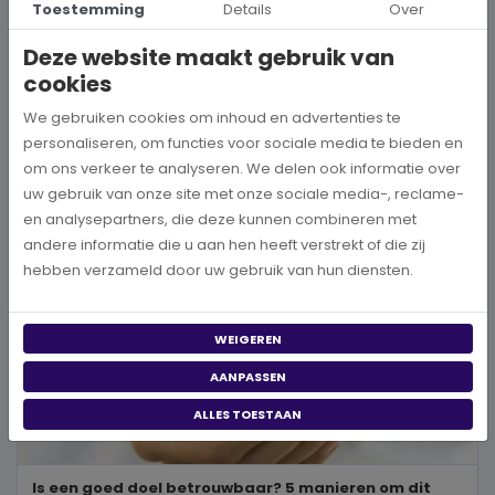
Toestemming
Details
Over
Wanneer je besluit om een steentje bij te dragen aan een betere
wereld, neem je een prachtig besluit. Jouw donatie kan het ve...
Deze website maakt gebruik van
cookies
BEKIJK MEER
We gebruiken cookies om inhoud en advertenties te
personaliseren, om functies voor sociale media te bieden en
om ons verkeer te analyseren. We delen ook informatie over
uw gebruik van onze site met onze sociale media-, reclame-
en analysepartners, die deze kunnen combineren met
andere informatie die u aan hen heeft verstrekt of die zij
hebben verzameld door uw gebruik van hun diensten.
WEIGEREN
AANPASSEN
ALLES TOESTAAN
Is een goed doel betrouwbaar? 5 manieren om dit