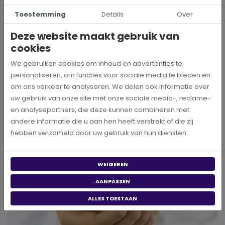
Hoe kies je een goed doel dat écht bij je past?
Toestemming
Details
Over
Wanneer je besluit om een steentje bij te dragen aan een betere
Deze website maakt gebruik van
wereld, neem je een prachtig besluit. Jouw donatie kan het ve...
cookies
We gebruiken cookies om inhoud en advertenties te
BEKIJK MEER
personaliseren, om functies voor sociale media te bieden en
om ons verkeer te analyseren. We delen ook informatie over
uw gebruik van onze site met onze sociale media-, reclame-
en analysepartners, die deze kunnen combineren met
andere informatie die u aan hen heeft verstrekt of die zij
hebben verzameld door uw gebruik van hun diensten.
WEIGEREN
AANPASSEN
ALLES TOESTAAN