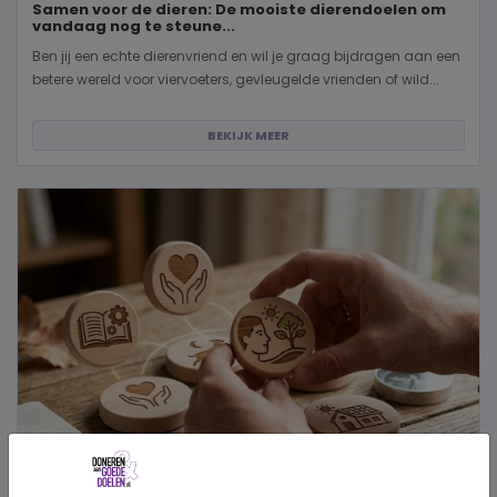
Samen voor de dieren: De mooiste dierendoelen om
vandaag nog te steune...
Ben jij een echte dierenvriend en wil je graag bijdragen aan een
betere wereld voor viervoeters, gevleugelde vrienden of wild...
BEKIJK MEER