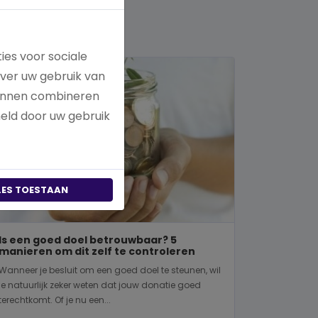
ies voor sociale
over uw gebruik van
kunnen combineren
meld door uw gebruik
LES TOESTAAN
Is een goed doel betrouwbaar? 5
manieren om dit zelf te controleren
Wanneer je besluit om een goed doel te steunen, wil
je natuurlijk zeker weten dat jouw donatie goed
terechtkomt. Of je nu een...