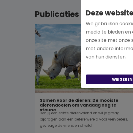
Deze website
Publicaties
We gebruiken cookie
media te bieden en 
onze site met onze 
met andere informat
van hun diensten.
WEIGEREN
Samen voor de dieren: De mooiste
dierendoelen om vandaag nog te
steune...
Ben jij een echte dierenvriend en wil je graag
bijdragen aan een betere wereld voor viervoeters,
gevleugelde vrienden of wild...