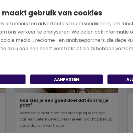
 maakt gebruik van cookies
s om inhoud en advertenties te personaliseren, om funct
om ons verkeer te analyseren. We delen ook informatie 
sociale media-, reclame- en analysepartners, die deze 
ie die u aan hen heeft verstrekt of die zij hebben verza
AANPASSEN
AL
Hoe kies je een goed doel dat écht bij je
past?
Wanneer je besluit om een steentje bij te dragen
aan een betere wereld, neem je een prachtig besluit.
Jouw donatie kan het ve...