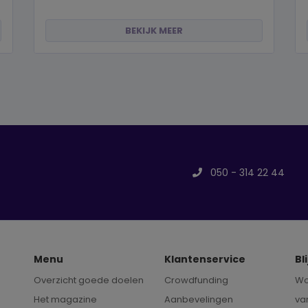
BEKIJK MEER
050 - 314 22 44
Menu
Klantenservice
Bl
Overzicht goede doelen
Crowdfunding
Wo
Het magazine
Aanbevelingen
va