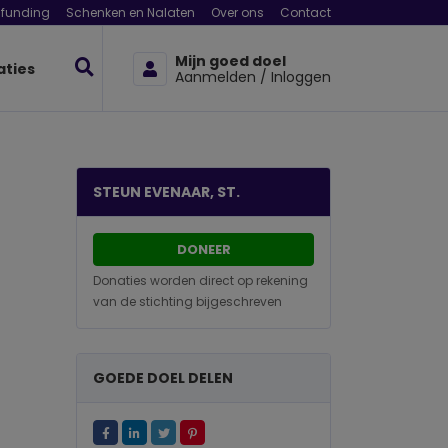
funding
Schenken en Nalaten
Over ons
Contact
Mijn goed doel
aties
Aanmelden / Inloggen
STEUN EVENAAR, ST.
DONEER
Donaties worden direct op rekening
van de stichting bijgeschreven
GOEDE DOEL DELEN