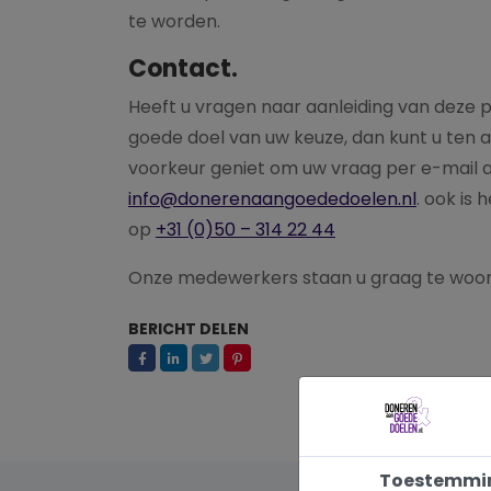
te worden.
Contact.
Heeft u vragen naar aanleiding van deze
goede doel van uw keuze, dan kunt u ten 
voorkeur geniet om uw vraag per e-mail a
info@donerenaangoededoelen.nl
. ook is
op
+31 (0)50 – 314 22 44
Onze medewerkers staan u graag te woor
BERICHT DELEN
Toestemmi