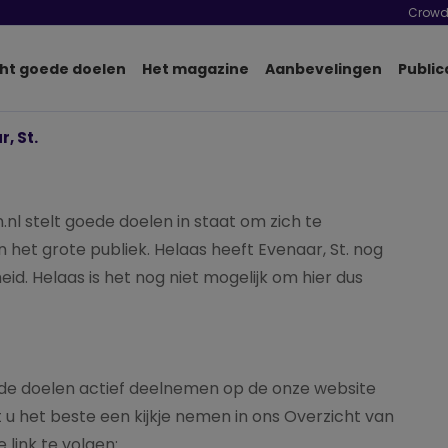
Crowd
ht goede doelen
Het magazine
Aanbevelingen
Public
, St.
 stelt goede doelen in staat om zich te
het grote publiek. Helaas heeft Evenaar, St. nog
d. Helaas is het nog niet mogelijk om hier dus
ede doelen actief deelnemen op de onze website
 het beste een kijkje nemen in ons Overzicht van
 link te volgen: