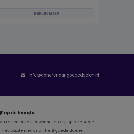
BEKIJK MEER
info@donerenaangoededoelen.nl
ijf op de hoogte
rd lid van onze nieuwsbrief en blijf op de hoogte
n het laatste nieuws omtrent goede doelen.