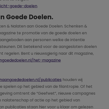
zicht-goede-doelen
.
n Goede Doelen.
nken & Nalaten aan Goede Doelen. Schenken &
magazine te promotie van de goede doelen en
 aangeboden aan personen welke de intentie
rsteunen. Dit betekend voor de aangesloten doelen
nt regelen. Bent u nieuwsgierig naar dit magazine,
angoededoelen.nl/het-magazine
naangoededoelen.nl/publicaties
houden wij
e spelen op het gebied van de filantropie. Of het
elgeving omtrent de “Geefwet”, nieuwe campagnes
n nalatenschap of actie op het gebied van
an publicaties staan hier voor u klaar om gelezen