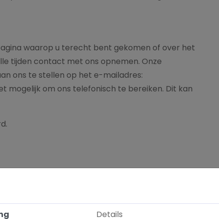
 pagina waarop u terecht bent gekomen of over het
alle tijden contact met ons opnemen. Onze
an ons te stellen op het e-mailadres:
 het mogelijk om ons telefonisch te bereiken. Dit kan
d.
ng
Details