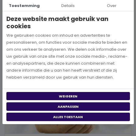
Hoe kies je een goed doel dat écht bij je past?
Toestemming
Details
Over
Wanneer je besluit om een steentje bij te dragen aan een betere
Deze website maakt gebruik van
wereld, neem je een prachtig besluit. Jouw donatie kan het ve...
cookies
BEKIJK MEER
We gebruiken cookies om inhoud en advertenties te
personaliseren, om functies voor sociale media te bieden en
om ons verkeer te analyseren. We delen ook informatie over
uw gebruik van onze site met onze sociale media-, reclame-
en analysepartners, die deze kunnen combineren met
andere informatie die u aan hen heeft verstrekt of die zij
hebben verzameld door uw gebruik van hun diensten.
WEIGEREN
AANPASSEN
ALLES TOESTAAN