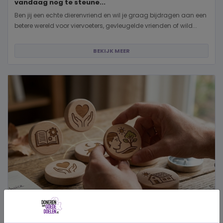
vandaag nog te steune...
Ben jij een echte dierenvriend en wil je graag bijdragen aan een
betere wereld voor viervoeters, gevleugelde vrienden of wild...
BEKIJK MEER