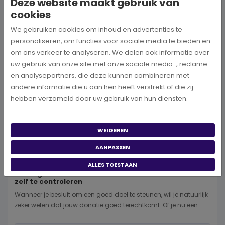
Deze website maakt gebruik van
cookies
We gebruiken cookies om inhoud en advertenties te
personaliseren, om functies voor sociale media te bieden en
om ons verkeer te analyseren. We delen ook informatie over
uw gebruik van onze site met onze sociale media-, reclame-
en analysepartners, die deze kunnen combineren met
andere informatie die u aan hen heeft verstrekt of die zij
hebben verzameld door uw gebruik van hun diensten.
WEIGEREN
AANPASSEN
ALLES TOESTAAN
Is een goed doel betrouwbaar? 5 manieren om dit
zelf te controleren
Wanneer je besluit om een goed doel te steunen, wil je natuurlijk
zeker weten dat jouw donatie goed terechtkomt. Of je nu een...