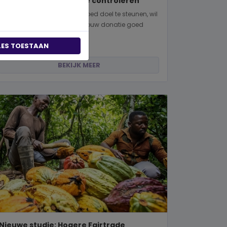
manieren om dit zelf te controleren
Wanneer je besluit om een goed doel te steunen, wil
je natuurlijk zeker weten dat jouw donatie goed
terechtkomt. Of je nu een...
LES TOESTAAN
BEKIJK MEER
Nieuwe studie: Hogere Fairtrade