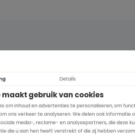
ng
Details
 maakt gebruik van cookies
s om inhoud en advertenties te personaliseren, om funct
om ons verkeer te analyseren. We delen ook informatie 
sociale media-, reclame- en analysepartners, die deze 
Hoe kies je een goed doel dat écht bij je
ie die u aan hen heeft verstrekt of die zij hebben verza