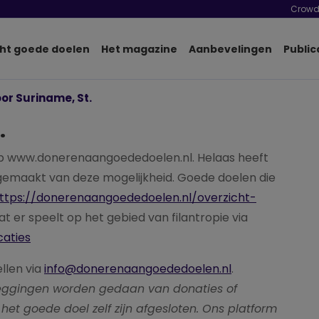
Crowd
ht goede doelen
Het magazine
Aanbevelingen
Public
oor Suriname, St.
.
p www.donerenaangoededoelen.nl. Helaas heeft
 gemaakt van deze mogelijkheid. Goede doelen die
ttps://donerenaangoededoelen.nl/overzicht-
wat er speelt op het gebied van filantropie via
caties
ellen via
info@donerenaangoededoelen.nl
.
pzeggingen worden gedaan van donaties of
het goede doel zelf zijn afgesloten. Ons platform