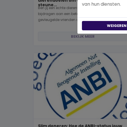
dierendoelen om vandaag nog te
van hun diensten.
steune...
Ben jij een echte dierenvriend en wil je graag
bijdragen aan een betere wereld voor viervoeters,
gevleugelde vrienden of wild...
WEIGEREN
BEKIJK MEER
Slim doneren: Hoe de ANBI-status jouw