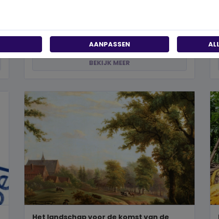
past?
Wanneer je besluit om een steentje bij te dragen
aan een betere wereld, neem je een prachtig besluit.
Jouw donatie kan het ve...
AANPASSEN
AL
BEKIJK MEER
Het landschap voor de komst van de