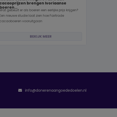
cacaoprijzen brengen Ivoriaanse
boeren...
Wat gebeurt er als boeren een eerlijke prijs krijgen?
Een nieuwe studie laat zien hoe Fairtrade
cacaoboeren vooruitgaan
BEKIJK MEER
info@donerenaangoededoelen.nl