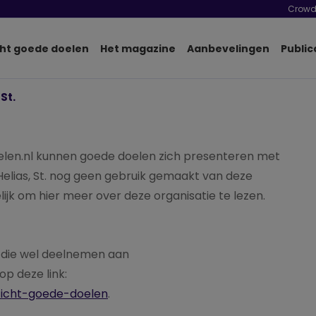
Crowd
ht goede doelen
Het magazine
Aanbevelingen
Public
 St.
en.nl kunnen goede doelen zich presenteren met
elias, St. nog geen gebruik gemaakt van deze
ijk om hier meer over deze organisatie te lezen.
n die wel deelnemen aan
p deze link:
zicht-goede-doelen
.