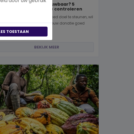
meld door uw gebruik
Is een goed doel betrouwbaar? 5
manieren om dit zelf te controleren
Wanneer je besluit om een goed doel te steunen, wil
je natuurlijk zeker weten dat jouw donatie goed
terechtkomt. Of je nu een...
LES TOESTAAN
BEKIJK MEER