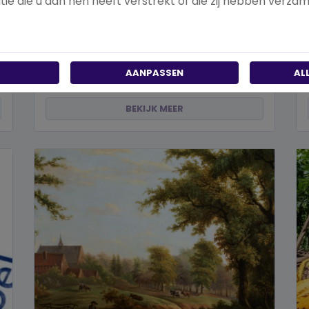
ie die u aan hen heeft verstrekt of die zij hebben verza
Hoe kies je een goed doel dat écht bij je
past?
Wanneer je besluit om een steentje bij te dragen
aan een betere wereld, neem je een prachtig besluit.
Jouw donatie kan het ve...
AANPASSEN
AL
BEKIJK MEER