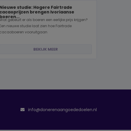
Nieuwe studie: Hogere Fairtrade
cacaoprijzen brengen Ivoriaanse
boeren...
Wat gebeurt er als boeren een eerlijke prijs krijgen?
Een nieuwe studie laat zien hoe Fairtrade
cacaoboeren vooruitgaan
BEKIJK MEER
info@donerenaangoededoelen.nl