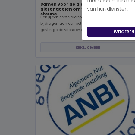
met andere informat
Samen voor de dieren: De mooiste
van hun diensten.
dierendoelen om vandaag nog te
steune...
Ben jij een echte dierenvriend en wil je graag
bijdragen aan een betere wereld voor viervoeters,
gevleugelde vrienden of wild...
WEIGEREN
BEKIJK MEER