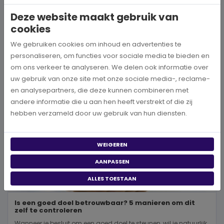
wereld, neem je een prachtig besluit. Jouw donatie kan het ve...
Deze website maakt gebruik van
cookies
BEKIJK MEER
We gebruiken cookies om inhoud en advertenties te
personaliseren, om functies voor sociale media te bieden en
om ons verkeer te analyseren. We delen ook informatie over
uw gebruik van onze site met onze sociale media-, reclame-
en analysepartners, die deze kunnen combineren met
andere informatie die u aan hen heeft verstrekt of die zij
hebben verzameld door uw gebruik van hun diensten.
WEIGEREN
AANPASSEN
ALLES TOESTAAN
Is een goed doel betrouwbaar? 5 manieren om dit
zelf te controleren
Wanneer je besluit om een goed doel te steunen, wil je natuurlijk