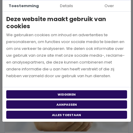
Hoe kies je een goed doel dat écht bij je past?
Toestemming
Details
Over
Wanneer je besluit om een steentje bij te dragen aan een betere
Deze website maakt gebruik van
wereld, neem je een prachtig besluit. Jouw donatie kan het ve...
cookies
We gebruiken cookies om inhoud en advertenties te
BEKIJK MEER
personaliseren, om functies voor sociale media te bieden en
om ons verkeer te analyseren. We delen ook informatie over
uw gebruik van onze site met onze sociale media-, reclame-
en analysepartners, die deze kunnen combineren met
andere informatie die u aan hen heeft verstrekt of die zij
hebben verzameld door uw gebruik van hun diensten.
WEIGEREN
AANPASSEN
ALLES TOESTAAN