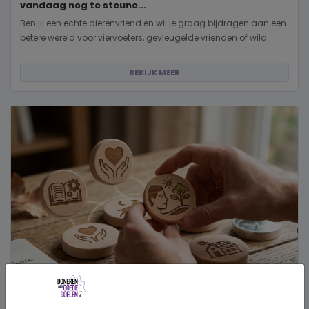
vandaag nog te steune...
Ben jij een echte dierenvriend en wil je graag bijdragen aan een
betere wereld voor viervoeters, gevleugelde vrienden of wild...
BEKIJK MEER