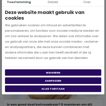
Toestemming
Details
Over
Wanneer je besluit om een steentje bij te dragen aan een betere
wereld, neem je een prachtig besluit. Jouw donatie kan het ve...
Deze website maakt gebruik van
cookies
BEKIJK MEER
We gebruiken cookies om inhoud en advertenties te
personaliseren, om functies voor sociale media te bieden en
om ons verkeer te analyseren. We delen ook informatie over
uw gebruik van onze site met onze sociale media-, reclame-
en analysepartners, die deze kunnen combineren met
andere informatie die u aan hen heeft verstrekt of die zij
hebben verzameld door uw gebruik van hun diensten.
WEIGEREN
AANPASSEN
ALLES TOESTAAN
Is een goed doel betrouwbaar? 5 manieren om dit